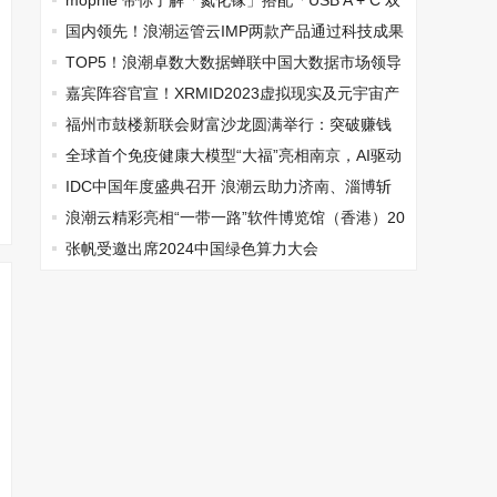
mophie 带你了解「氮化镓」搭配「USB A + C 双
接口」是怎样一种体验
国内领先！浪潮运管云IMP两款产品通过科技成果
评价
TOP5！浪潮卓数大数据蝉联中国大数据市场领导
者象限
嘉宾阵容官宣！XRMID2023虚拟现实及元宇宙产
业创新发展峰会即将开启-行业大咖篇
福州市鼓楼新联会财富沙龙圆满举行：突破赚钱
的信息差、认知差
全球首个免疫健康大模型“大福”亮相南京，AI驱动
健康管理迈入精准智能时代
IDC中国年度盛典召开 浪潮云助力济南、淄博斩
获多项殊荣
浪潮云精彩亮相“一带一路”软件博览馆（香港）20
24
张帆受邀出席2024中国绿色算力大会