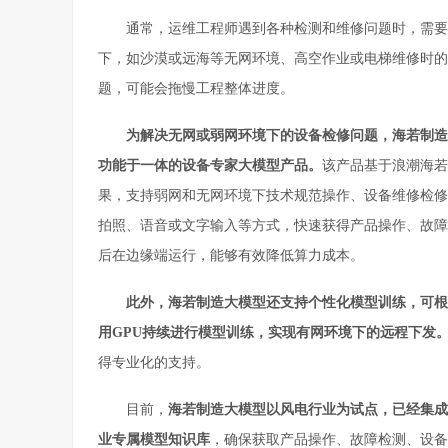
通常，运维工程师遇到各种检测和维修问题时，需要
下，如沙漠或远海等无网环境、高空作业或电梯维修时的
题，可能会拖慢工程整体进度。
为
解决无网或弱网环境下的设备检修问题，海若制造
功能
于一体
的设备
专家
大模型产品
。
该产品基于浪潮海若
果，支持弱网和无网环境下技术规范操作、设备维修检修
拍照、语音或文字输入等方式，快速获得产品操作、故障
后在边缘端运行，能够有效降低算力成本。
此外
，
海若
制造
大模型还
支持个性化模型训练，可根
用GPU
持续进行模型训练
，
实现
有网环境下的远程下发
得专业化的支持。
目前，
海若
制造
大模型
以
风电行业为
试点
，
已经
集成
业专属
模型知识库
，确保获取产品操作、故障检测、设备