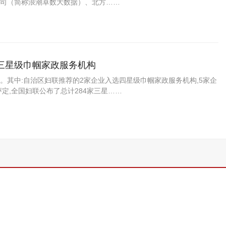
司（简称浪潮卓数大数据）、北方……
三星级巾帼家政服务机构
构。其中:自治区妇联推荐的2家企业入选四星级巾帼家政服务机构,5家企
定,全国妇联公布了总计284家三星……