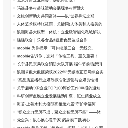
公新模式
北京开封企业商会，扬帆再出发！
筠连县乡村趣味运动会展现乡村新活力
文旅创新助力共同富裕——以“世界乒坛之巅
”与“东方艺谷 ”为例 文旅产业的新时代使命
人体艺术模特张筱雨，关键词(人体美和人格美的
关系)
浪潮海岳大模型一体机：企业级智能化私域解决
方案
强强联合｜乐谷食品&银鹭食品达成合作
mophie 为你揭示「可伸缩版三合一无线充」
mophie告诉你，选对「传输工具」至关重要！
长宁县民宗局联合消防大队开展 端午节前场所消
防安全专项检查
浪潮卓数大数据荣获2022年“无锡市互联网综合实
力企业TOP20”
“高品质直播行业规范标准化运营与合规良性增
长”课题研讨会在京召开
关于启动“XR企业TOP100评价工作”申报的通知
科研创新点燃企业发展强劲引擎，汇仁药业成立
吕爱平院士工作站！
海若·上善水利大模型亮相第六届“守护幸福河
湖”活动
“积众之力无所不成，聚众之智无所不能” ——沐
爱镇项目推进工作纪实
党全兴：以心换心暖千家 躬身实干践初心