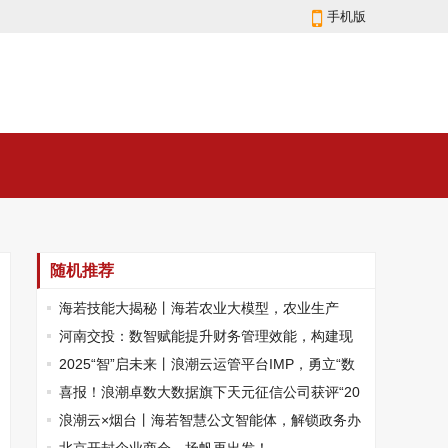
手机版
随机推荐
海若技能大揭秘丨海若农业大模型，农业生产
的“慧眼”
河南交投：数智赋能提升财务管理效能，构建现
代化财务管理体系
2025“智”启未来丨浪潮云运管平台IMP，勇立“数
智运维”新浪潮
喜报！浪潮卓数大数据旗下天元征信公司获评“20
23年度济南市瞪羚企业”
浪潮云×烟台丨海若智慧公文智能体，解锁政务办