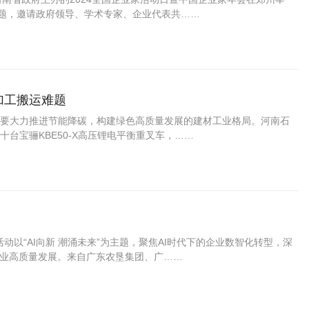
主题，邀请政府领导、学术专家、企业代表共……
材加工搬运难题
要大力推进节能降碳，构建绿色高质量发展的建材工业格局。河南石
台宝骊KBE50-X高压锂电平衡重叉车，……
动以“AI向新 潮涌未来”为主题，聚焦AI时代下的企业数智化转型，深
企业高质量发展。来自广东农垦集团、广……