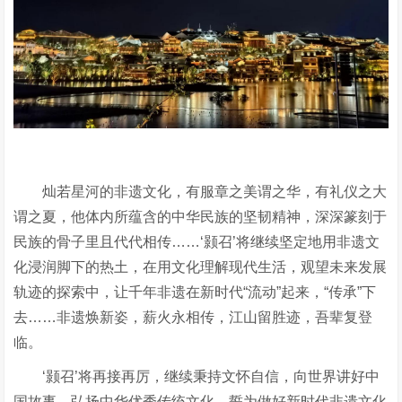
灿若星河的非遗文化，有服章之美谓之华，有礼仪之大
谓之夏，他体内所蕴含的中华民族的坚韧精神，深深篆刻于
民族的骨子里且代代相传……‘颢召’
将继续坚定地用非遗文
化浸润脚下的热土，在用文化理解现代生活，观望未来发展
轨迹的探索中，让千年非遗在新时代
“流动”起来，“传承”下
去……非遗焕新姿，薪火永相传，江山留胜迹，吾辈复登
临。
‘颢召’将再接再厉，继续秉持文怀自信，向世界讲好中
国故事，弘扬中华优秀传统文化，誓为做好新时代非遗文化