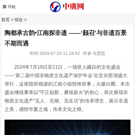
首页
>
综合
>
陶都承古韵•江南探非遗 ——‘颢召’与非遗百景
不期而遇
时间:2024-07-23 11:24:52
作者:马慧思
2024
年
7
月
19
日至
2
1
日，一场
世人瞩目
的
文化
盛会
——‘
第二届中国非物质文化遗产保护年会
’
在
宜兴窑湖
盛大
举行，这座
隐世桃源
的江南小镇
惊艳世事，
火爆出圈。
本次
盛会继续秉承
以
“
守正
创新
，赓续薪火
”
的初心
，再次展现非
物质文化遗产
“
见人、见物、见生活
”
的传承理念，
展示非遗
之美，感悟华夏之魂，传承文化之根
。