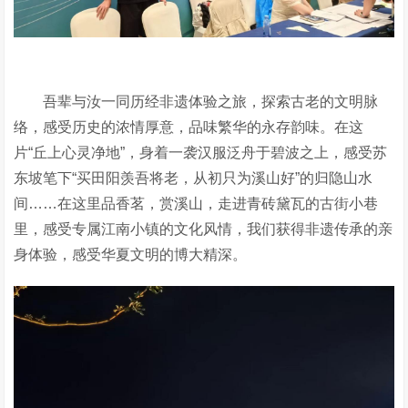
吾辈与汝
一同
历经非遗体验
之旅，探索
古老的文明脉
络
，感受历史的
浓情厚意
，品味
繁华
的
永存
韵味。在这
片
“
丘上心灵净地
”
，
身着
一袭汉服泛舟
于
碧波
之
上，感受苏
东坡
笔
下
“
买田阳羡吾将老，从初只为溪山好
”
的
归隐山水
间
……
在这里品香茗，赏溪山，走进青砖黛瓦的古街小巷
里，感受专属江南小镇的文化风情，我们获得非遗
传承
的亲
身体验，感受华夏文明的博大精深。