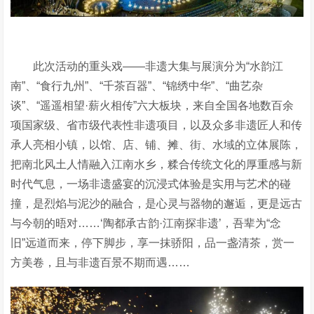
此次活动的重头戏
——非遗大集与展演分为“水韵江
南”、“食行九州”、“千茶百器”、“锦绣中华”、“曲艺杂
谈”、“遥遥相望·薪火相传”六大板块，来自全国各地数百余
项国家级、省市级代表性非遗项目，
以及众多非遗匠人和
传
承人
亮相小镇，以馆、店、铺、摊、街、水域的立体展陈，
把南北风土人情融入江南水乡，糅合传统文化的厚重感与新
时代气息，一场非遗盛宴的沉浸式体验
是实用与艺术的碰
撞，是烈焰与泥沙的融合，是心灵与器物的邂逅，更是远古
与今朝的晤对
……
‘
陶都承古韵
·江南探非遗
’，吾辈
为
“念
旧”远道而来，停下脚步，享一抹骄阳，品一盏清茶，赏一
方美卷，且与非遗百景不期而遇
……