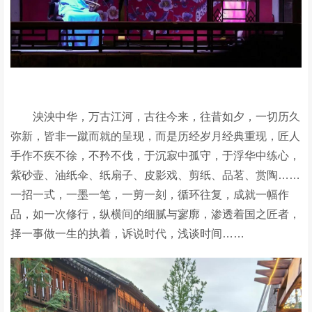
泱泱中华，万古江河，古往今来，往昔如夕，一切历久
弥新，皆非一蹴而就的呈现，而是历经岁月经典重现，匠人
手作不疾不徐，不矜不伐，于沉寂中孤守，于浮华中练心，
紫砂壶、油纸伞、纸扇子、皮影戏、剪纸、品茗、赏陶……
一招一式，一墨一笔，一剪一刻，循环往复，成就一幅作
品，如一次修行，纵横间的细腻与寥廓，渗透着国之匠者，
择一事做一生的执着，诉说时代，浅谈时间……