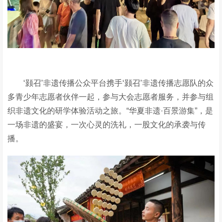
‘颢召’非遗传播公众平台
携手
‘颢召’非遗传播志愿队
的众
多青少年志愿者伙伴一起，
参与大会志愿者服务
，并参与组
织
非遗文化的研学
体验
活动
之旅
。
“
华夏非遗
·
百景游集
”
，是
一场非遗的盛宴，
一次心灵的洗礼
，一股文化的承袭与传
播
。