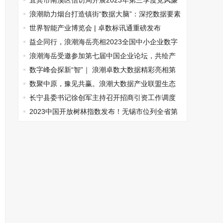
城轨筑基
宜宾市南溪区信访局开展2023年第三季度党风廉
政警示日活动
浪潮助力烟台打造镇街“数据大脑”：深挖数据要素
价值，按下基层治理加速键
世界智能产业博览会 | 卓数标讯通重磅发布
益企同行，浪潮海岳亮相2023全国中小企业数字
化转型大会
浪潮海岳受邀参加第七届中国企业论坛，共绘产
业数智化新蓝图
数字峰会探新“智”｜ 浪潮卓数大数据精彩亮相第
九届数字中国建设峰会
数聚中原，豫见共赢。浪潮大数据产业联盟生态
伙伴合作大会-河南站成功举办
长宁县委书记徐创军主持召开招商引资工作调度
会
2023中国开放树林指数发布！无锡市位列全省第
一