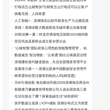
节粽飘香”活动
2024年“卓数杯”全省大数据职业技能竞赛成功举
办
打电话怎么销售技巧(销售怎么打电话可以让客户
接受)
病毒无情，人间有爱
人工智能+，浪潮海岳以软件新质生产力点燃高质
量发展新引擎
喜报！浪潮卓数大数据获批无锡市重点实验室建
设立项
20秒凉爽一夏！科龙空调省电宝助阵2024德州新
青年音乐节，精彩即将上演！
宜宾筠连县新联会成立新乡贤分会
“心镜智预”团队研发心理危机智能预警臂带， 动
态分级守护青少年心理健康
数据减负 智治增效：“云表通”跑出云南基层治理
新路径
浪潮通软签约隧道股份，共启全面预算管理平台
数智升级
发展潜力第一！浪潮云跻身中国数据安全管理平
台TOP2
林美霞你欣赏过最有韵味的人吗(林思霞)
为AI引领创新 海岳驱动升级|2026浪潮海岳商业AI
人力资源创新论坛成功举办
新疆康乃馨健康管理有限公司入选全国首批三星
级巾帼家政服务机构
生活垃圾去了哪？探索低碳生活“绿色密码”
筑牢数据云底座 | ICP×城轨 浪潮分布式云为智慧