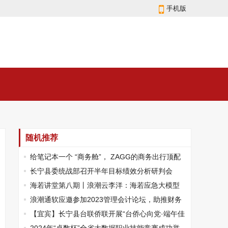
手机版
随机推荐
给笔记本一个 “商务舱”， ZAGG的商务出行顶配
长宁县委统战部召开半年目标绩效分析研判会
海若讲堂第八期丨浪潮云李洋：海若应急大模型
为行业带来新气象
浪潮通软应邀参加2023管理会计论坛，助推财务
管理创新发展
【宜宾】长宁县台联侨联开展“台侨心向党·端午佳