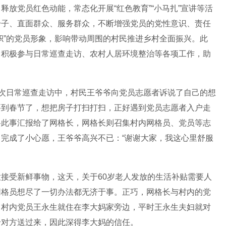
放党员红色动能，常态化开展“红色教育”“小马扎”宣讲等活
身子、直面群众、服务群众，不断增强党员的党性意识、责任
帜”的党员形象，影响带动周围的村民推进乡村全面振兴。此
、积极参与日常巡查走访、农村人居环境整治等各项工作，助
一次日常巡查走访中，村民王爷爷向党员志愿者诉说了自己的
想
要到春节了，想把房子打扫打扫，正好遇到党员志愿者入户走
将此事汇报给了网格长，网格长则召集村内网格员、党员等志
。完成了小心愿，王爷爷高兴不已
：
“谢谢大家
，我这
心里舒服
意接受新鲜事物，这天，关于
60
岁老人发放的生活补贴需要人
网格员想尽了一切办法都无济于事。正巧，网格长与村内的党
名村内党员王永生就住在李大妈家旁边，平时王永生夫妇就对
给对方送过来，因此深得李大妈的信任。