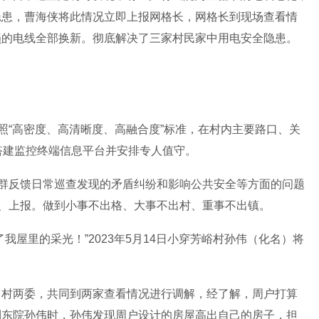
隐患，曹海侠将此情况立即上报网格长，网格长到现场查看情
损的电线全部换新。彻底解决了三家村民家中用电安全隐患。
按照“高密度、高清晰度、高融合度”标准，在村内主要路口、关
搭建监控终端信息平台并安排专人值守。
作群反馈日常巡查发现的矛盾纠纷和影响公共安全等方面的问题
置、上报。做到小事不出格、大事不出村、重事不出镇。
了我屋里的采光！
”
2023
年
5
月
14
日小穿芳峪村孙伟（化名）将
、村两委，共同到两家查看情况进行调解，经了解，周户打算
到东院孙伟时，孙伟发现周户设计的房屋高出自己的房子，担