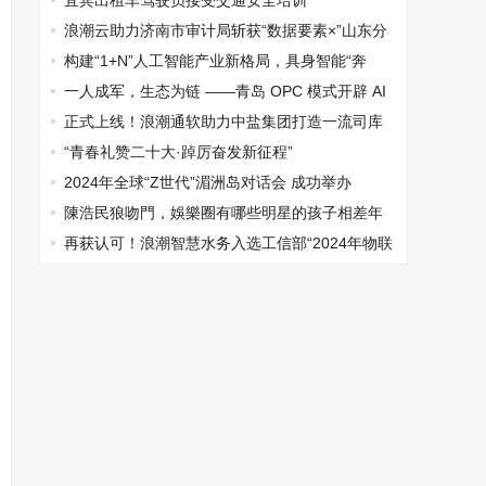
高质量发展论坛
宜宾出租车驾驶员接受交通安全培训
浪潮云助力济南市审计局斩获“数据要素×”山东分
赛济南市选拔赛一等奖
构建“1+N”人工智能产业新格局，具身智能“奔
赴”场景应用
一人成军，生态为链 ——青岛 OPC 模式开辟 AI
视听新质生产力赛道
正式上线！浪潮通软助力中盐集团打造一流司库
管理体系
“青春礼赞二十大·踔厉奋发新征程”
2024年全球“Z世代”湄洲岛对话会 成功举办
陳浩民狼吻門，娛樂圈有哪些明星的孩子相差年
齡比較小的
再获认可！浪潮智慧水务入选工信部“2024年物联
网赋能行业发展典型案例”