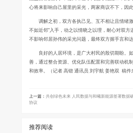
心将来影响自己屋里的采光，两家商议不下，因
调解之初，双方各执己见、互不相让且情绪
不如近邻”入手，动之以情晓之以理，耐心对双方
不影响邻居孙伟的采光问题，最终双方握手言和
良好的人居环境，是广大村民的殷切期盼。
善，通过整合资源、‌优化队伍配置和完善联动机制
和效率。（
记者
高锴
通讯员
刘宇航
姜艳双
稿件
上一篇：
共创绿色未来 人民数据与和曦新能源签署数据
协议
推荐阅读