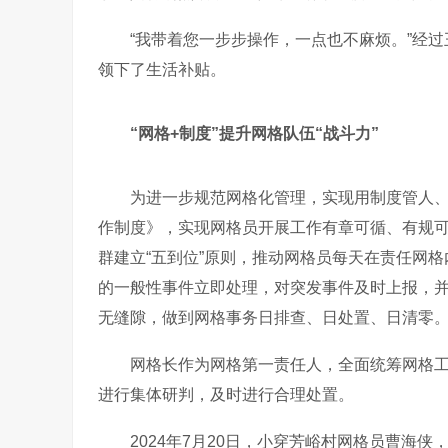
“我带着您一步步操作，一点也不麻烦。”经
领下了生活补贴。
“网格
+
制度
”提升网格队伍“战斗力”
为进一步规范网格化管理，实现用制度管人
作制度》，实现网格员开展工作有章可循、有规
群建立
“五到位”原则，推动网格员每天在责任网
的一般性事件立即处理，对突发事件及时上报，
无缝隙，做到网格事务日排查、日处置、日清零
网格长作为网格第一责任人，全面统筹网格
进行集体研判，及时进行合理处置。
2024
年
7
月
20
日
，小穿芳峪村网格员曹海侠