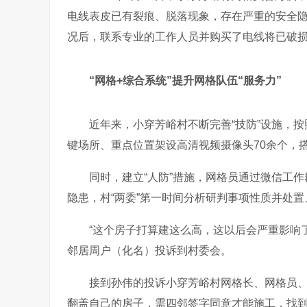
电线表皮已有裂痕、脱落现象，存在严重的安全
况后，联系专业的工作人员并购买了电线将已破
“网格
+
综合系统
”提升网格队伍“服务力”
近年来，小穿芳峪村不断完善
“技防”设施，
键场所、重点位置架设高清视频摄像头
70
余个，
同时，建立
“人防”措施，网格员通过微信工
隐患，村“两委”第一时间分析研判事项性质并处
“这个房子打算建这么高，这以后会严重影响
邻居周户（化名）投诉到村委会。
接到孙伟的投诉小穿芳峪村网格长、网格员
翻盖自己的房子，需四邻签字同意才能施工，找