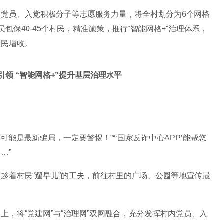
内党员、入党积极分子等志愿服务力量，将全村划分为
6
个网格
员包保
40-45
个村民
，精准施策，推行
“智能网格
+
”治理体系，
农民增收。
引领
“智能网格
+
”提升基层治理水平
告可能是最新骗局，一定要警惕！”“‘国家反诈中心
APP
’能帮您
…”
们趁着村民
“遛早儿”的工夫，前往村里的广场、公园等地宣传最
格上，将
“党建网”与“治理网”双网融合，充分发挥村内党员、入