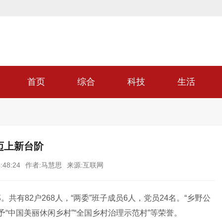
首页
综合
科技
生活
迈上新台阶
:48:24
作者:马慧思
来源:互联网
部。共有
82
户
268
人，“两委”班子成员
6
人，党员
24
名。“乡野公
“中国美丽休闲乡村”“全国乡村治理示范村”等荣誉。