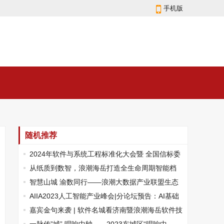
手机版
随机推荐
2024年软件与系统工程标准化大会暨 全国信标委
软件与系统工程分委会全体会议召开
从纸质到数智，浪潮海岳打造全生命周期智能档
案管理系统
智慧山城 渝数同行——浪潮大数据产业联盟生态
伙伴合作大会重庆站成功举办
AIIA2023人工智能产业峰会|分论坛预告：AI基础
软件前沿技术分论坛重磅来袭
嘉宾金句来袭 | 软件名城看济南暨浪潮海岳软件技