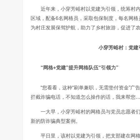
近年来，小穿芳峪村以党建为引领，统筹村
区域，配备
6
名网格员，采取包保制度，每名网格
为村庄发展保驾护航，助力了乡村旅游，促进了
小穿芳峪村：党建
“网格
+
党建
”提升网格队伍“引领力”
“您看看，这种“刷单兼职，无需垫付资金”广
拦截诈骗电话，不知道怎么操作的话，我来帮您…
一大早，小穿芳峪村的网格员与党员志愿者
新的防诈骗典型案例。
平日里，
该
村以党建为引领，把支部建在网