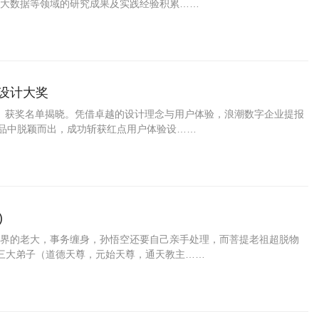
大数据等领域的研究成果及实践经验积累……
际设计大奖
 Award）获奖名单揭晓。凭借卓越的设计理念与用户体验，浪潮数字企业提报
产品中脱颖而出，成功斩获红点用户体验设……
)
界的老大，事务缠身，孙悟空还要自己亲手处理，而菩提老祖超脱物
祖三大弟子（道德天尊，元始天尊，通天教主……