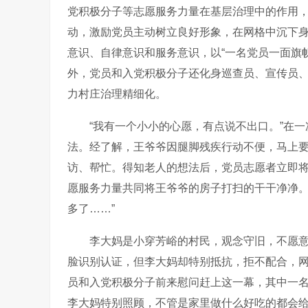
党积极分子等志愿服务力量在基层治理中的作用，释
动，激励党员主动树立良好形象，在网格中沉下
意识、自律意识和服务意识，以“一名党员一面旗
外，党员和入党积极分子还化身巡查员、宣传员
力村庄治理精细化。
“我有一个小小的心愿，有点说不出口。”在
法。经了解，王爷爷因腿脚残疾行动不便，马上
访、帮忙。得知老人的想法后，党员志愿者立即
愿服务力量共同将王爷爷的房子打扫的干干净净
多了
……”
李大妈是小穿芳峪的村民，观念守旧，不愿
脸识别认证，
但李大妈却特别抵抗，拒不配合，
员和入党积极分子前来慰问赶上这一幕，其中一
李大妈特别照顾，不管是家里做什么好吃的都会