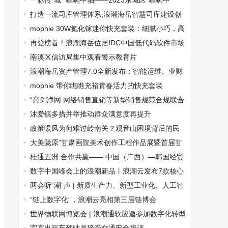
术大会精彩回顾
一脉传”城” 唱响中轴——2023东城区“唱响中
轴”群众合唱活动在中山音乐堂举行
打造一流司库管理体系,浪潮海岳智慧司库建设创
新研讨会成功举办
mophie 30W氮化镓迷你快充套装：细腻小巧，高
效快充
再登榜首！浪潮海岳位居IDC中国低代码软件市场
第一
南溪区信访局集中观看警示教育片
浪潮海岳资产管理7.0全新发布：智能运维、业财
协同，助力资产管理智慧升级
mophie 带你瞧瞧充裕青春活力的快充套装
“亮剑净网 网络销售直销等新型销售规范合规联合
体”在京召开
沐爱镇多措并举推动群众满意度再提升
政策暖风为何难过岭南关？观音山困境背后的民
营经济突围之问
大美陇原”甘肃画院美术创作工程作品展暨首届甘
肃省青年优秀美术作品晋京展在京开幕
桂通五洲 合作共赢—— 中国（广西）—韩国经贸
合作洽谈会 在广西南宁成功举办
数字中国峰会上的浪潮新品丨浪潮云发布7款核心
产品
两会听“潮”声 | 新质生产力、新型工业化、人工智
能+……再上热榜
“链上数字化”，浪潮云亮相第三届链博会
世界物联网博览会 | 浪潮通软应邀参加数字化转型