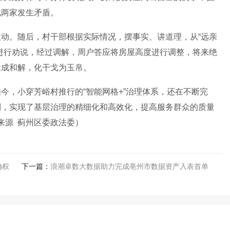
此两家发生矛盾。
激动。随后，村干部根据实际情况，摆事实、讲道理，从
“远亲
进行劝说，经过调解，周户答应将房屋高度进行调整，将来绝
达成和解，化干戈为玉帛。
如今，小穿芳峪村推行的
“智能网格
+
”治理体系，还在不断完
，‌实现
了
基层治理的精细化和高效化，
‌提高服务群众的质量
来源
蓟州区委政法委
）‌
确权
下一篇：
浪潮卓数大数据助力完成亳州市数据资产入表首单