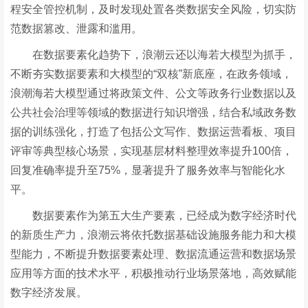
程安全管控机制，及时发现处置各类数据安全风险，切实防
范数据篡改、泄露和滥用。
在数据要素化趋势下，浪潮云还以海若大模型为抓手，
不断夯实数据要素和大模型的“双核”新底座，在政务领域，
浪潮海若大模型通过将政策文件、公文等政务行业数据以及
公共社会治理等领域的数据进行知识增强，结合私域政务数
据的训练强化，打造了包括公文写作、数据运营看板、项目
评审等典型核心场景，实现基层材料整理效率提升
100
倍，
回复准确率提升至
75%
，显著提升了服务效率与智能化水
平。
数据要素作为第五大生产要素，已经成为数字经济时代
的新质生产力，浪潮云将依托数据基础设施服务能力和大模
型能力，不断提升数据要素处理、数据流通运营和数据场景
应用等方面的技术水平，积极推动行业场景落地，高效赋能
数字经济发展。