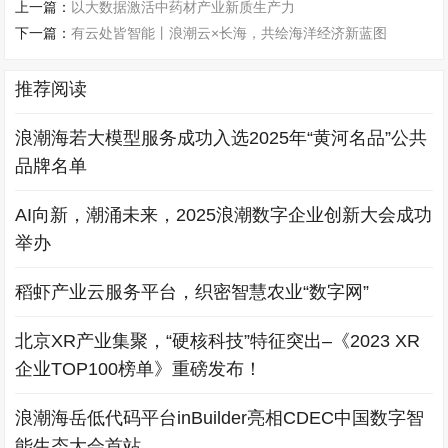
上一篇：
以大数据激活中药材产业新质生产力
下一篇：
有云处皆智能丨浪潮云×长海，共绘海洋经济新蓝图
推荐阅读
浪潮海若大模型服务成功入选2025年“黄河名品”公共
品牌名单
AI向新，潮涌未来，2025浪潮数字企业创新大会成功
举办
稻虾产业云服务平台，织密智慧农业“数字网”
北京XR产业集聚，“硬核科技”特征突出–《2023 XR
企业TOP100榜单》重磅发布！
浪潮海岳低代码平台inBuilder亮相CDEC中国数字智
能生态大会首站