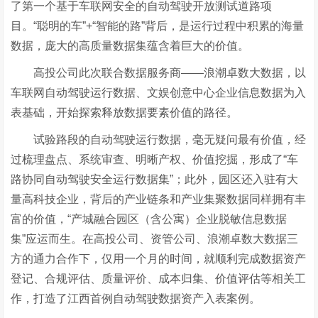
了第一个基于车联网安全的自动驾驶开放测试道路项
目。
“聪明的车”
+
“
智能的路
”
背后，是运行过程中积累的海量
数据，庞大的高质量数据集蕴含着巨大的价值。
高投公司此次联合数据服务商
——浪潮卓数大数据，
以
车联网自动驾驶运行数据、文娱创意中心企业信息数据为入
表基础，开始探索释放数据要素价值的路径。
试验路段的自动驾驶运行数据，毫无疑问最有价值，经
过梳理盘点、系统审查、明晰产权、价值挖掘
，形成了
“车
路协同自动驾驶安全运行数据集”；此外，园区还入驻有大
量高科技企业，背后的产业链条和产业集聚数据同样拥有丰
富的价值，“产城融合园区（含公寓）企业脱敏信息数据
集”应运而生。在高投公司、资管公司、浪潮卓数大数据三
方的通力合作下，仅用一个月的时间，就顺利完成数据资产
登记、合规评估、质量评价、成本归集、价值评估等相关工
作，打造了江西首例自动驾驶数据资产入表案例。