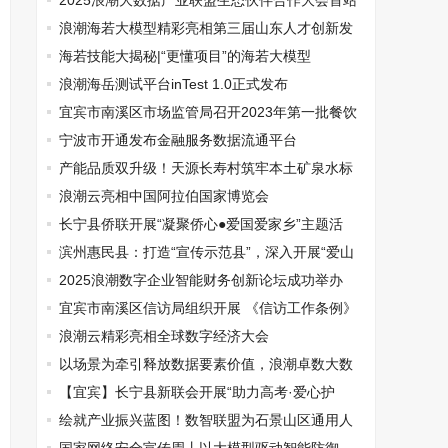
爱镇项目推进工作纪实
2025浪潮大数据产业联盟生态伙伴合作大会首站
启幕江西南昌！
浪潮海若大模型精彩亮相第三届山东人才创新发
展大会
海若技能大揭秘|“更懂项目”的海若大模型
浪潮海岳测试平台inTest 1.0正式发布
宜宾市南溪区市场监管局召开2023年第一批餐饮
具抽检不合格单位集体约谈会
宁波市开通发布金融服务数据流通平台
产能品质双升级！天源长寿村筑牢本土矿泉水标
杆
浪潮云亮相中国阿拉伯国家博览会
长宁县侨联开展“凝聚侨心●爱国爱家乡”主题活
动
滨州惠民县：打造“宣传示范县”，深入开展“爱山
东”品牌宣传推广活动
2025浪潮数字企业智能财务创新论坛成功举办
宜宾市南溪区信访局组织开展 《信访工作条例》
知识竞赛
浪潮云精彩亮相全球数字经济大会
以场景为牵引释放数据要素价值，浪潮卓数大数
据获2024IT市场年会两大奖项
【宜宾】长宁县新联会开展“助力高考·爱心护
航”活动
绘就产业振兴蓝图！数智联盟为石景山区通用人