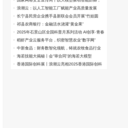
工智能大模型产业集聚区注入强劲动能
国家网络安全宣传周丨以大模型驱动智能防御，
构筑国家网络安全屏障
浪潮云：以人工智能工厂赋能产业高质量发展
长宁县民营企业携手县新联会会员开展“竹娃圆
梦”计划
祁县农商银行：金融活水浇灌“黄金果”
2025年石景山区全国科普月系列活动 AI创享·青春
逐梦：年轻人的“前沿科技体验营”
稻虾产业云服务平台，织密智慧农业“数字网”
中新食品：财务数智化领航，铸就农牧食品行业
转型新典范
海若技能大揭秘丨会“审合同”的海若大模型
香港国际创科展丨浪潮云亮相2025香港国际创科
展