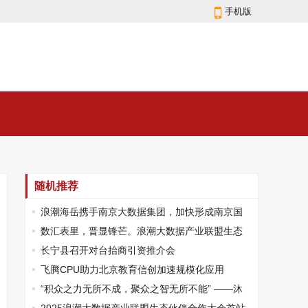
手机版
随机推荐
浪潮海岳携手南京大数据集团，加快形成南京国
资监管“一盘棋”
数汇表里，晋显锋芒。浪潮大数据产业联盟生态
伙伴合作大会-山西站成功举办
长宁县召开对台抬商引资推介会
飞腾CPU助力北京教育信创加速规模化应用
“积众之力无所不成，聚众之智无所不能” ——沐