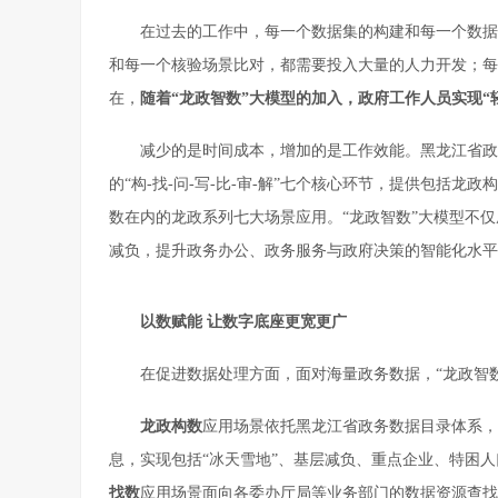
在过去的工作中，每一个数据集的构建和每一个数据
和每一个核验场景比对，都需要投入大量的人力开发；每
在，
随着“龙政智数”大模型的加入，政府工作人员实现“
减少的是时间成本，增加的是工作效能。黑龙江省政
的“构-找-问-写-比-审-解”七个核心环节，提供包括
数在内的龙政系列七大场景应用。“龙政智数”大模型不
减负，提升政务办公、政务服务与政府决策的智能化水平，
以数赋能 让数字底座更宽更广
在促进数据处理方面，面对海量政务数据，“龙政智
龙政
构数
应用场景依托黑龙江省政务数据目录体系，借
息，实现包括“冰天雪地”、基层减负、重点企业、特困
找
数
应用场景面向各委办厅局等业务部门的数据资源查找