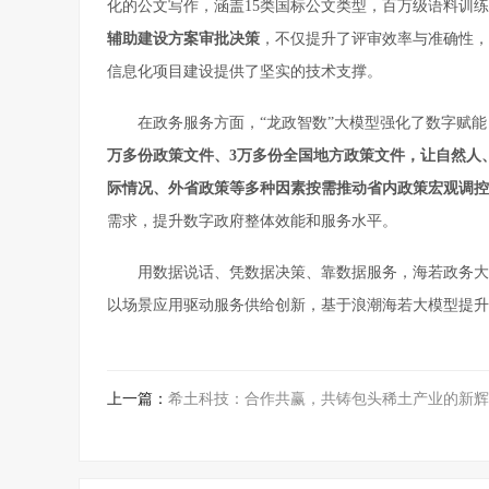
化的公文写作，涵盖15类国标公文类型，百万级语料训
辅助建设方案审批决策
，不仅提升了评审效率与准确性，
信息化项目建设提供了坚实的技术支撑。
在政务服务方面，“龙政智数”大模型强化了数字赋
万
多
份
政策文件
、
3万
多
份
全国地方
政策文件，让
自然人
际
情况
、外省政策等
多种
因素
按需推动省内政策
宏观调控
需求，提升数字政府整体效能和服务水平。
用数据说话、凭数据决策、靠数据服务，海若政务大
以场景应用驱动服务供给创新，基于浪潮海若大模型提升
上一篇：
希土科技：合作共赢，共铸包头稀土产业的新辉