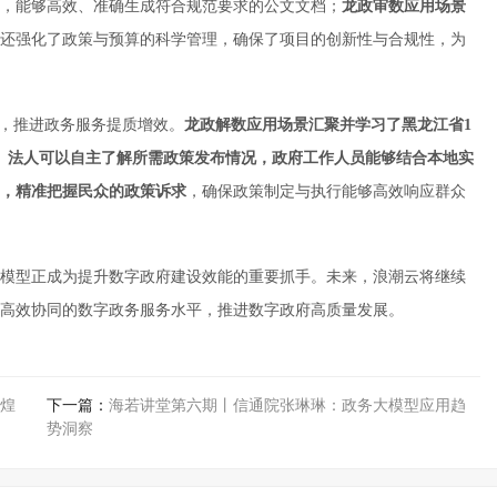
练，能够高效、准确生成符合规范要求的公文文档；
龙
政审数应用
场景
还强化了政策与预算的科学管理，确保了项目的创新性与合规性，为
能，推进政务服务提质增效。
龙政解数应用场景汇聚并
学习了
黑龙江省1
、法人可以自主了解所需政策
发布
情况，
政府工作人员能够
结合本地实
，
精准
把握民众的政策
诉求
，确保政策制定与执行能够高效响应群众
模型正成为提升数字政府建设效能的重要抓手。未来，浪潮云将继续
高效协同的数字政务服务水平，推进数字政府高质量发展。
煌
下一篇：
海若讲堂第六期丨信通院张琳琳：政务大模型应用趋
势洞察