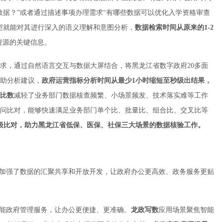
数据？”或者通过描述事项办理需求“有哪些数据可以优化入学资格审查
型就能对其进行深入的语义理解和意图分析，
数据检索时间从原来的1-2
资源的关键信息。
求，通过自然语言交互与数据大屏结合，将黑龙江省数字政府20多面
助分析建议，
政府运营指标分析
时间
从最少1小时缩短至秒级出结果，
比数
减轻了业务部门数据核查频繁、小场景频发、技术落实难等工作
问比对，能够快速满足业务部门单个比、批量比、组合比、交叉比等
级比对
，
助力
黑龙江省
低保、
医
保、社保三大场景的
数据核验工作
。
型加强了数据的汇聚共享和开放开发，让政府办公更高效、政务服务更贴
赋能政府管理服务，让办公更便捷、更准确。
龙政写
数
应用场景聚焦智能