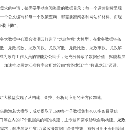
需求的申请，都需要手动查阅海量的数据目录；每一个运营指标呈现
一个公文编写和每一个政策查询，都需要翻阅各种网站和材料。而现
轻装上阵”
。
务大数据中心联合浪潮云打造了“龙政智数”大模型，在业务数据链条
龙政构数、龙政找数、龙政问数、龙政写数、龙政比数、龙政审数、龙政解
仅成为政府工作人员的智能办公助手，还充分释放了数据价值，赋能基层
加速推动黑龙江省数字政府建设由“数跑龙江”向“数说龙江”迈进。
数”大模型实现了从构建、查找、分析到应用的全方位加速。
助海若大模型，成功提取了1600多个子数据集和4000多条目录信
人口等在内的17个数据集的精准构建，主专题库需求秒级自动构建。
龙政
需求，解决黑龙江省2万多政务数据目录查找难、有数可用不会用等问