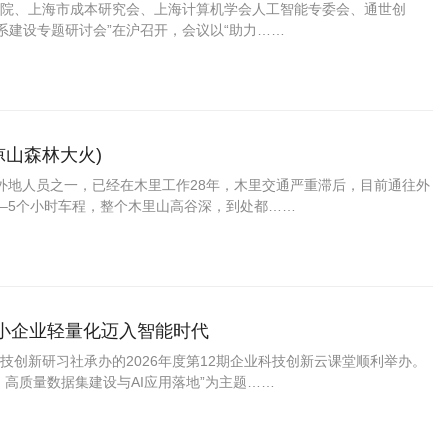
院、上海市成本研究会、上海计算机学会人工智能专委会、通世创
系建设专题研讨会”在沪召开，会议以“助力……
凉山森林大火)
的外地人员之一，已经在木里工作28年，木里交通严重滞后，目前通往外
4–5个小时车程，整个木里山高谷深，到处都……
让中小企业轻量化迈入智能时代
创新研习社承办的2026年度第12期企业科技创新云课堂顺利举办。
高质量数据集建设与AI应用落地”为主题……