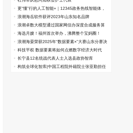
杜伟带队慰问知联会护士代表
更“懂”行的人工智能+｜12345政务热线智能体，
让高效彰显民生“幸福色”
浪潮海岳软件获评2023年山东知名品牌
浪潮卓数大模型通过国家网信办深度合成服务算
法备案
海选月嫂！福州首次举办，沸腾整个宝妈圈！
浪潮海晏荣获2025年“数据要素×”大赛山东分赛决
赛三等奖
科技平权 数据要素将如何点燃数字经济大时代
长宁县12名统战代表人士入选县政协智库
构筑全球化智库|中国工程院外籍院士张亚勤担任
联盟第二届总顾问