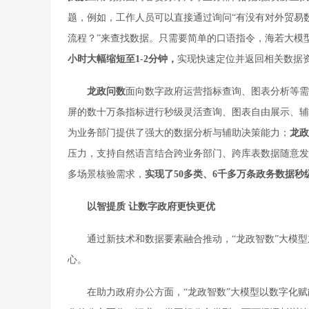
题，例如，工作人员可以直接通过询问“有没有对外贸易
流程？”来查找数据。只需要简单的口语指令，海若大模
小时大幅缩短至1-2分钟，
实现快速定位并返回相关数据
龙政问数
面向数字政府运营指标查询、图表分析等需
屏的数十万条指标进行秒级灵活查询、图表自由展示、辅
为业务部门提供了强大的数据分析与辅助决策能力；
龙政
压力，支持自然语言结合跨业务部门、跨库表数据随意发
多场景核验需求，
实现了
5
0
多
类
、
6千
多
万
条
政务数据
秒
以智提质 让
数字政府
更快更
优
通过新技术和数据要素融合推动，“龙政智数”大模
心。
在助力政府办公方面，“龙政智数”大模型以数字化