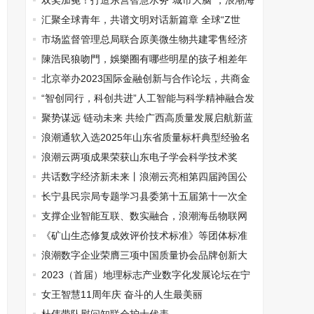
双奖加冕！打造东营智慧水务“城市大脑”，浪潮海
晏赋能黄河流域治理
汇聚全球青年，共谱文明对话新篇章 全球“Z世
代”泰山对话会在山东泰安举行
市场监督管理总局联合原美微生物共建零售经济
循环行业规范合规研课题研究在京启动
陳浩民狼吻門，娛樂圈有哪些明星的孩子相差年
齡比較小的
北京举办2023国际金融创新与合作论坛，共商金
融科技创新发展新篇章
“智创同行，科创共进”人工智能与科学精神融合发
展交流沙龙举办
聚势谋远 链动未来 共绘广西高质量发展启航新蓝
图
浪潮通软入选2025年山东省质量标杆典型经验名
单
浪潮云两项成果荣获山东电子学会科学技术奖
共话数字经济新未来丨浪潮云亮相第四届跨国公
司领导人青岛峰会
长宁县民宗局专题学习县委第十五届第十一次全
体 会议精神
支撑企业智能互联、数实融合，浪潮海岳物联网
平台inIoT6.0正式发布
《矿山生态修复成效评价技术标准》等团体标准
顺利通过专家评审
浪潮数字企业荣膺三项中国质量协会品牌创新大
奖
2023（首届）地理标志产业数字化发展论坛在宁
夏成功举办
女王智慧11周年庆 奋斗的人生最美丽