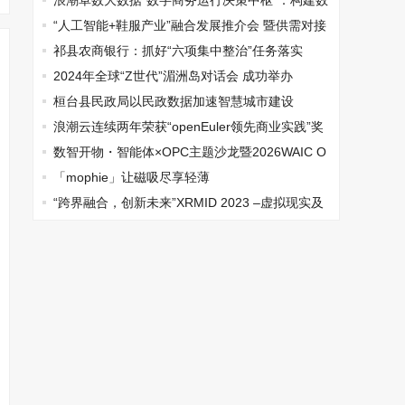
新征程
浪潮卓数大数据“数字商务运行决策中枢”：构建数
字商务发展新格局
“人工智能+鞋服产业”融合发展推介会 暨供需对接
活动成功召开
祁县农商银行：抓好“六项集中整治”任务落实
2024年全球“Z世代”湄洲岛对话会 成功举办
桓台县民政局以民政数据加速智慧城市建设
浪潮云连续两年荣获“openEuler领先商业实践”奖
项
数智开物・智能体×OPC主题沙龙暨2026WAIC O
PC挑战赛北京复赛成功举办
「mophie」让磁吸尽享轻薄
“跨界融合，创新未来”XRMID 2023 –虚拟现实及
元宇宙论坛在京举办