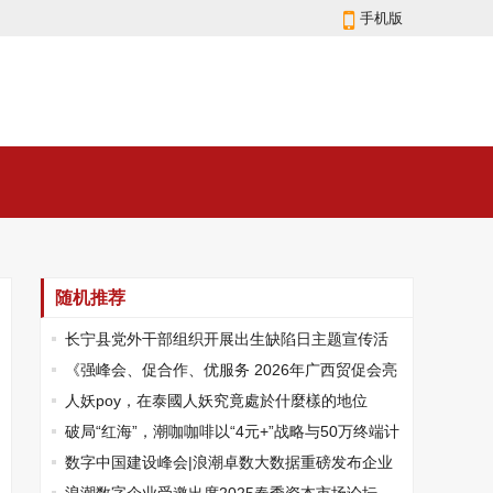
手机版
随机推荐
长宁县党外干部组织开展出生缺陷日主题宣传活
动
《强峰会、促合作、优服务 2026年广西贸促会亮
出年度工作“六张牌”》
人妖poy，在泰國人妖究竟處於什麼樣的地位
破局“红海”，潮咖咖啡以“4元+”战略与50万终端计
划重塑中国咖啡市场格局
数字中国建设峰会|浪潮卓数大数据重磅发布企业