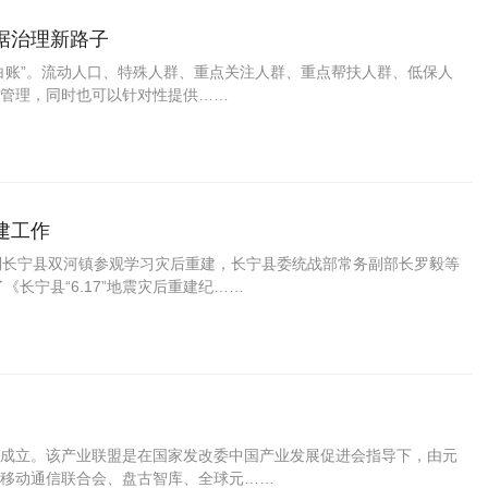
据治理新路子
白账”。流动人口、特殊人群、重点关注人群、重点帮扶人群、低保人
管理，同时也可以针对性提供……
建工作
到长宁县双河镇参观学习灾后重建，长宁县委统战部常务副部长罗毅等
长宁县“6.17”地震灾后重建纪……
隆重成立。该产业联盟是在国家发改委中国产业发展促进会指导下，由元
移动通信联合会、盘古智库、全球元……