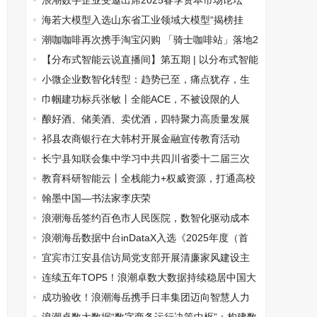
尽调智能体、社会工作数字一体化平台
浪潮数字企业受邀出席2025春季资本市场论坛
海若大模型入选山东省工业领域大模型“揭榜挂
帅”攻关项目
潮咖咖啡再次携手淘宝闪购 「骑士咖啡站」落地2
0城43站 让职业保障更有温度
【分布式智能云说直播间】第五期 | 以分布式智能
云保障数字“生命线”，筑牢安全基石
小微企业数智化转型：趋势已至，痛点犹存，生
态共助方能破局
巾帼建功标兵张敏丨全能ACE，不被设限的人
生，有多种可能
酿好酒、储美酒、卖优酒，四特聚力高质量发展
祁县农商银行在大韩村开展金融宣传教育活动
长宁县知联会集中学习中共四川省委十二届三次
全会精神
教育科研智能云丨全栈能力+权威资源，打通高校
数智化最后一公里
翰墨中国—书法家李庆荣
浪潮海岳签约百色市人民医院，数智化驱动成本
管理升级
浪潮海岳数据中台inDataX入选《2025年度（首
届）DataOps案例集》
宜宾市江安县信访局党支部开展清廉家风建设主
题党日活动
连续五年TOP5！浪潮卓数大数据持续稳居中国大
数据市场领导者象限
成功验收！浪潮海岳携手日丰集团迈向智慧人力