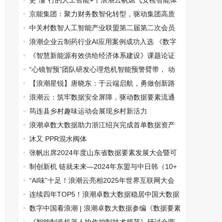
更“懂”行的人工智能+丨浪潮云帆燃气安检智能体
守护城市生命线
京能集团：聚力财务数智化转型，驱动集团高质
量发展新引擎
中关村数智人工智能产业联盟第二届第二次会员
大会顺利召开
浪潮企业云制药行业AI应用案例成功入选 《数字
原生典型案例集2024-2025》
《智慧新能源有效供给经济体系建设》课题论证
会在贵州省遵义市茅台镇举行
“心镜智预”团队研发心理危机智能预警臂带， 动
态分级守护青少年心理健康
【浪潮星锐】唐晓东：于云端启航，勇做创新路
上的“奔跑者”
浪潮云：筑牢数据安全屏障，驱动数据要素流通
筠连县乡村趣味运动会展现乡村新活力
浪潮卓数大数据助力浙江绍兴完成首单数据资产
入表
沐又 PPR混水阀体
张帆出席2024年度山东省数据要素发展大会暨可
信数据空间建设启动会
制创新机 链就未来—2024年东盟与中日韩（10+
3）先进制造业云上对接会在南宁举办
“AI味”十足！浪潮云亮相2025年世界互联网大会
连续四年TOP5！浪潮卓数大数据稳居中国大数据
市场领导者象限
数字中国看浪潮 | 浪潮卓数大数据参编《数据要素