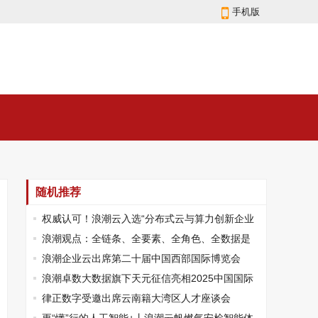
手机版
随机推荐
权威认可！浪潮云入选“分布式云与算力创新企业
榜单”
浪潮观点：全链条、全要素、全角色、全数据是
司库建设的四大趋势
浪潮企业云出席第二十届中国西部国际博览会
浪潮卓数大数据旗下天元征信亮相2025中国国际
金融展
律正数字受邀出席云南籍大湾区人才座谈会