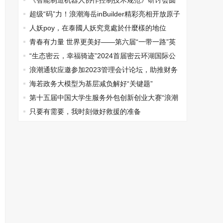
流通标准化白皮书》发布
《智能制造机器人协作控制技术规范》研讨会圆
满召开！
超级“码”力！浪潮海岳inBuilder精彩亮相开放原子
1024程序员节
人妖poy，在泰國人妖究竟處於什麼樣的地位
青春有力量 世界更美好——第六届“一带一路”英
语演讲比赛系列活动成功举办
“生态密云，幸福骑迹”2024首届密云环湖国际公
路自行车赛新闻发布会在密云举办
浪潮通软应邀参加2023管理会计论坛，助推财务
管理创新发展
海若政务大模型为基层减负解好“关键题”
第十五届中国大学生服务外包创新创业大赛“浪潮
卓数杯”北部区域赛决赛圆满落幕
只要有需要，我时刻做好救援的准备