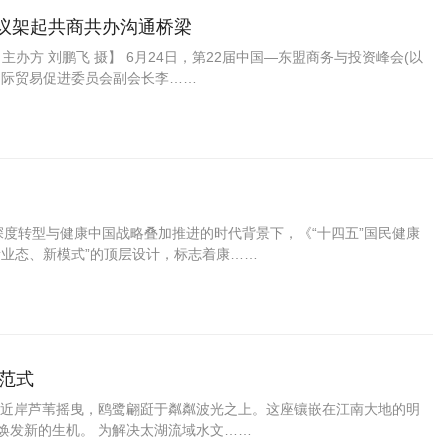
议架起共商共办沟通桥梁
主办方 刘鹏飞 摄】 6月24日，第22届中国—东盟商务与投资峰会(以
国际贸易促进委员会副会长李……
深度转型与健康中国战略叠加推进的时代背景下，《“十四五”国民健康
新业态、新模式”的顶层设计，标志着康……
范式
近岸芦苇摇曳，鸥鹭翩跹于粼粼波光之上。这座镶嵌在江南大地的明
焕发新的生机。 为解决太湖流域水文……