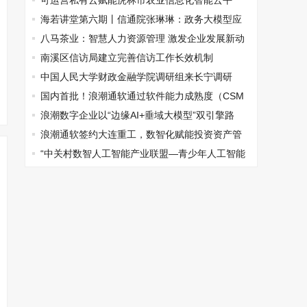
可运营私有云赋能虎林市农业信息化智能云平
台，构建智慧农业新范式
海若讲堂第六期丨信通院张琳琳：政务大模型应
用趋势洞察
八马茶业：智慧人力资源管理 激发企业发展新动
能
南溪区信访局建立完善信访工作长效机制
中国人民大学财政金融学院调研组来长宁调研
国内首批！浪潮通软通过软件能力成熟度（CSM
M）四级评估
浪潮数字企业以“边缘AI+垂域大模型”双引擎路
径，赋能制造业高质量发展
浪潮通软签约大连重工，数智化赋能投资资产管
理全链革新
“中关村数智人工智能产业联盟—青少年人工智能
素质提升计划”正式启动