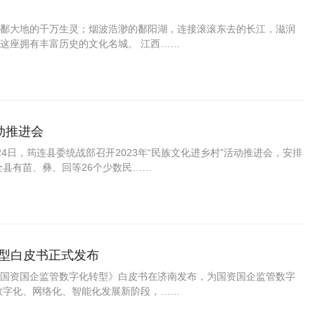
鄱大地的千万生灵；烟波浩渺的鄱阳湖，连接滚滚东去的长江，滋润
这座拥有丰富历史的文化名城。 江西……
动推进会
4日，筠连县委统战部召开2023年“民族文化进乡村”活动推进会，安排
全县有苗、彝、回等26个少数民……
转型白皮书正式发布
国资国企监管数字化转型》白皮书在济南发布，为国资国企监管数字
数字化、网络化、智能化发展新阶段，……