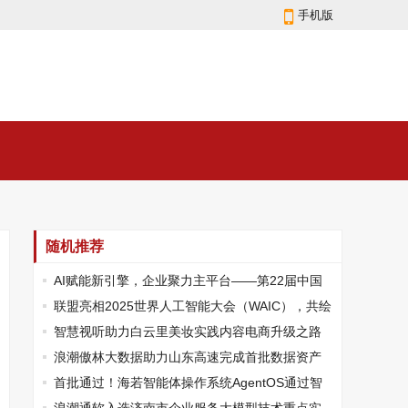
手机版
随机推荐
AI赋能新引擎，企业聚力主平台——第22届中国
—东盟商务与投资峰会即将启幕
联盟亮相2025世界人工智能大会（WAIC），共绘
AI产业发展新蓝图
智慧视听助力白云里美妆实践内容电商升级之路
浪潮傲林大数据助力山东高速完成首批数据资产
入表！
首批通过！海若智能体操作系统AgentOS通过智