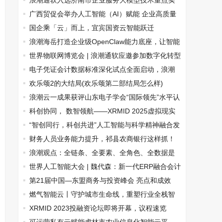
能体平台能力专项测试
浪潮通软入选济南市企业服务大模型技术重点实
验室
广西贸促会举办人工智能（AI）赋能 企业高质量
发展专题讲座
国企乘「云」而上，宜宾国资云智能跃迁
浪潮海岳打造企业级OpenClaw能力底座，让智能
体从“对话”走向“执行”
世界物联网博览会 | 浪潮通软应邀参加数字化转型
高质量发展论坛
电子凭证会计数据标准深化试点全面启动，浪潮
海岳财务云保驾护航！
欢乐颂2的大结局(欢乐颂第二部结局怎么样)
浪潮云一成果获评山东电子学会“国际领先”水平认
定
科创协同， 数智领航——XRMID 2025虚拟现实
及元宇宙产业创新发展活动圆满举办
“智创同行，科创共进”人工智能与科学精神融合发
展交流沙龙举办
财务人员业务能力提升，祁县农商银行这样抓！
浪潮观点：全链条、全要素、全角色、全数据是
司库建设的四大趋势
世界人工智能大会 | 魏代森：新一代ERP融合会计
科技支撑财务数字化变革
第21届中国—东盟商务与投资峰会 亮点和成效
燃气智能云丨守护城市生命线，重塑行业全栈智
能服务
XRMID 2023投融资论坛即将开幕，议程速览