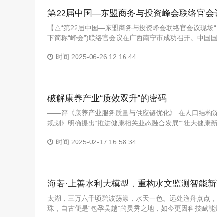
第22届中国—东盟商务与投资峰会联络官会
【△“第22届中国—东盟商务与投资峰会联络官会议现场“ 
下简称“峰会”)联络官会议在广西南宁市成功召开。中国
时间:2025-06-26 12:16:44
破解康养产业“质效双升”的密码
——评《康养产业服务质量与供应链优化》 在人口结构
规划》明确提出“推进健康相关业态融合发展”“壮大健康
时间:2025-02-17 16:58:34
海若·上善水利大模型，重构水文监测智能新
太湖，三万六千顷碧波荡漾，水天一色。远处渔舟点点，
珠，自古便是“包孕吴越”的灵秀之地，如今更因科技赋能