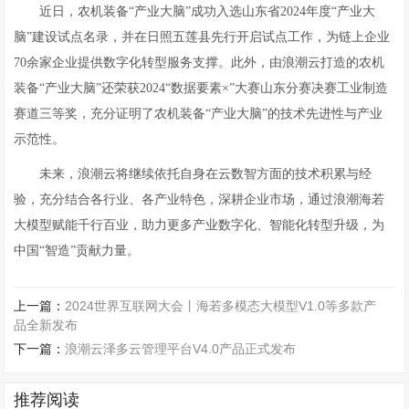
近日，农机装备“产业大脑”成功入选山东省2024年度“产业大
脑”建设试点名录，并在日照五莲县先行开启试点工作，为链上企业
70余家企业提供数字化转型服务支撑。此外，由浪潮云打造的农机
装备“产业大脑”还荣获2024“数据要素×”大赛山东分赛决赛工业制造
赛道三等奖，充分证明了农机装备“产业大脑”的技术先进性与产业
示范性。
未来，浪潮云将继续依托自身在云数智方面的技术积累与经
验，充分结合各行业、各产业特色，深耕企业市场，通过浪潮海若
大模型赋能千行百业，助力更多产业数字化、智能化转型升级，为
中国“智造”贡献力量。
上一篇：
2024世界互联网大会丨海若多模态大模型V1.0等多款产
品全新发布
下一篇：
浪潮云泽多云管理平台V4.0产品正式发布
推荐阅读