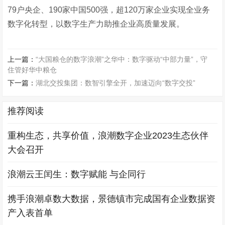
79户央企、190家中国500强，超120万家企业实现全业务
数字化转型，以数字生产力助推企业高质量发展。
上一篇：
“大国粮仓的数字浪潮”之华中：数字驱动“中部力量”，守
住管好华中粮仓
下一篇：
湖北交投集团：数智引擎全开，加速迈向“数字交投”
推荐阅读
重构生态，共享价值，浪潮数字企业2023生态伙伴
大会召开
浪潮云王闰生：数字赋能 与企同行
携手浪潮卓数大数据，景德镇市完成国有企业数据资
产入表首单