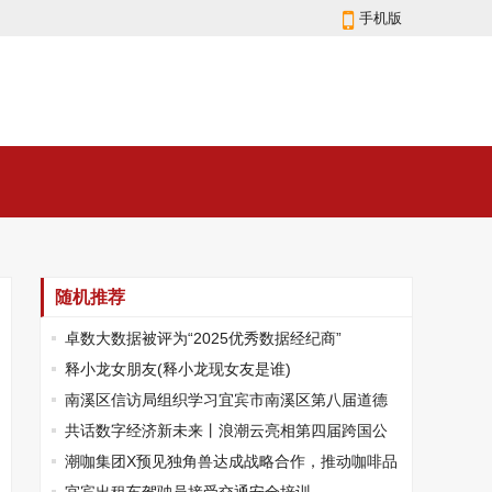
手机版
随机推荐
卓数大数据被评为“2025优秀数据经纪商”
释小龙女朋友(释小龙现女友是谁)
南溪区信访局组织学习宜宾市南溪区第八届道德
模范先进事迹
共话数字经济新未来丨浪潮云亮相第四届跨国公
司领导人青岛峰会
潮咖集团X预见独角兽达成战略合作，推动咖啡品