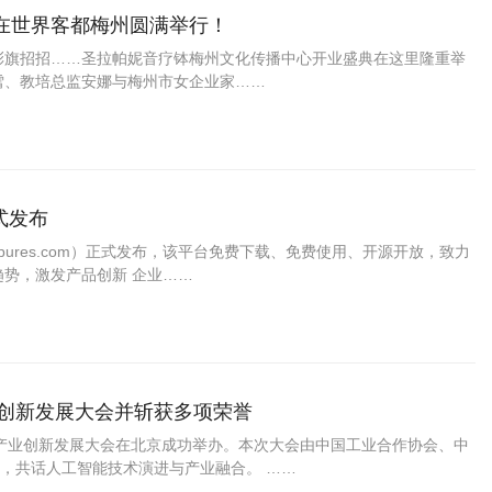
在世界客都梅州圆满举行！
簇、彩旗招招……圣拉帕妮音疗钵梅州文化传播中心开业盛典在这里隆重举
雪、教培总监安娜与梅州市女企业家……
正式发布
inspures.com）正式发布，该平台免费下载、免费使用、开源开放，致力
趋势，激发产品创新 企业……
业创新发展大会并斩获多项荣誉
人工智能产业创新发展大会在北京成功举办。本次大会由中国工业合作协会、中
，共话人工智能技术演进与产业融合。 ……