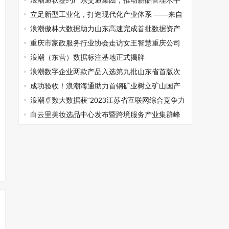
长宁商会考察并举行在蓉企业座谈会
浪潮通软签约广东交通集团，推动薪酬管理水平
全面提升
立足新型工业化，打造现代化产业体系 ——来自
深圳龙华的思考与实践
浪潮傲林大数据助力山东高速完成首批数据资产
入表！
重庆市家政服务行业协会走访女王智慧重庆公司
浪潮（东营）数据标注基地正式揭牌
浪潮数字企业两款产品入选第九批山东省首版次
高端软件产品
成功验收！浪潮海通助力首钢矿业树立矿山国产
化新标杆
浪潮卓数大数据获“2023江苏省互联网综合竞争力
50强”
白云里美妆选品中心发布暨跨境服务产业集群峰
会在广州举行