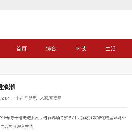
首页
综合
科技
生活
进浪潮
:24:44
作者:马慧思
来源:互联网
有企业领导干部走进浪潮，进行现场考察学习，就财务数智化转型赋能企
等内容展开深入交流。