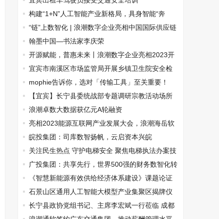
牌走向世界舞台！
宜宾出租车驾驶员接受交通安全培训
构建“1+N”人工智能产业新格局，具身智能“奔
赴”场景应用
“链”上数智化 | 浪潮数字企业亮相中国国际供应链
促进博览会
翰墨中国—书法家李庆荣
开源赋能，普惠未来丨浪潮数字企业亮相2023开
放原子全球开源峰会
宜宾市南溪区市场监管局开展乡镇卫生院安全检
查
mophie告诉你，选对「传输工具」至关重要！
【宜宾】长宁县委统战部专题调研宗教活动场所
浪潮卓数大数据获亿元A轮融资
亮相2023能源互联网产业发展大会，浪潮海岳软
件助力数字能源发展
皖投集团：司库数智扬帆，云启资本兴皖
关注民生热点 守护电梯安全 聚焦电梯执法办案技
巧探讨
广投集团：共享先行，世界500强的财务数智化转
型之路
《智慧新能源有效供给经济体系建设》课题论证
会在贵州省遵义市茅台镇举行
石景山区通用人工智能大模型产业集聚区揭牌仪
式成功举办
长宁县政协党组书记、主席李宏斌一行莅临 成都