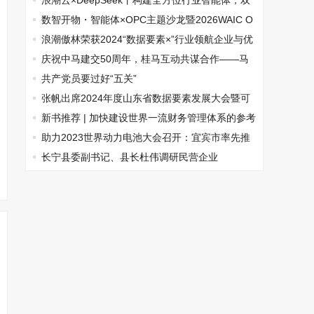
循环行业规范合规研课题研究在京启动
浪潮云×DeepSeek丨构建全方位行业智能体，双
模打造智能应用新范式
数智开物・智能体×OPC主题沙龙暨2026WAIC O
PC挑战赛北京复赛成功举办
浪潮傲林荣获2024“数据要素×”行业领航企业与优
秀产品两项大奖
庆祝中马建交50周年，桂马互动共谋合作——马
来西亚投资推介会成功举办
共产党员要过好“五关”
张帆出席2024年度山东省数据要素发展大会暨可
信数据空间建设启动会
新书推荐 | 加快建设世界一流财务管理体系的参考
指南！
助力2023世界动力电池大会召开：宜宾市率先推
出危废数字化治理标准
长宁县委副书记、县长杜伟调研民营企业