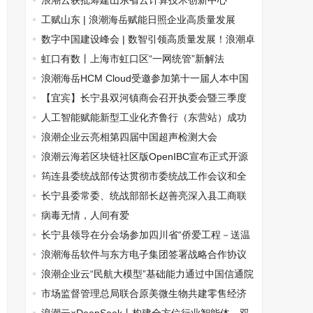
浪潮云获批筹建山东省云计算技术创新中心
工赋山东 | 浪潮海岳赋能日照企业高质量发展
数字中国建设峰会 | 数智引领高质量发展！浪潮卓
数大数据与数字中国建设的共生进化
虹口有数丨上海市虹口区“一网统管”新解法
浪潮海岳HCM Cloud受邀参加第十一届人本中国
论坛，荣获“优秀会员单位”
【宜宾】长宁县双河镇商会召开执委会暨三季度
工作总结会
人工智能赋能新型工业化齐鲁行（东营站）成功
举办
浪潮企业云亮相第四届中国超声检测大会
浪潮云海若区块链社区版OpenIBC宣布正式开源
筠连县委统战部传达贯彻市委统战工作会议和全
市统战部长会议精神
长宁县委常委、统战部部长赵善亮深入县工商联
及基层商会调研
病毒无情，人间有爱
长宁县领导在分会场参加四川省“侨爱工程－送温
暖远程医疗站”第七期启动仪式
浪潮海岳软件与东方电子集团签署战略合作协议
浪潮企业云“民航大模型”基础能力通过中国信通院
民航领域大模型能力验证！
市场监督管理总局联合原美微生物共建零售经济