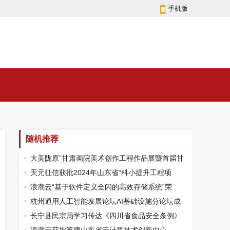
手机版
随机推荐
大美陇原”甘肃画院美术创作工程作品展暨首届甘
肃省青年优秀美术作品晋京展在京开幕
天元征信获批2024年山东省“科小提升工程项
目”立项
浪潮云“基于软件定义全闪的高效存储系统”荣
获“国内领先”科技成果认定
杭州通用人工智能发展论坛AI基础设施分论坛成
功召开
长宁县民宗局学习传达《四川省食品安全条例》