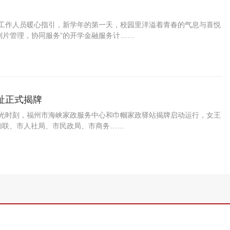
行工作人员暖心指引，新学年的第一天，校园里洋溢着青春的气息与喜悦
划片管理，协同服务”的开学金融服务计……
址正式揭牌
高光时刻，福州市海峡家政服务中心和巾帼家政驿站揭牌启动运行，女王
妇联、市人社局、市民政局、市商务……