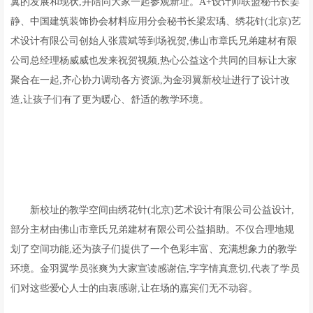
翼的发展和现状,并陪同大家一起参观新址。A+设计师联盟秘书长姜
静、中国建筑装饰协会材料应用分会秘书长梁宏瑀、绣花针(北京)艺
术设计有限公司创始人张震斌等到场祝贺,佛山市章氏兄弟建材有限
公司总经理杨威威也发来祝贺视频,热心公益这个共同的目标让大家
聚合在一起,齐心协力调动各方资源,为金羽翼新校址进行了设计改
造,让孩子们有了更为暖心、舒适的教学环境。
新校址的教学空间由绣花针(北京)艺术设计有限公司公益设计,
部分主材由佛山市章氏兄弟建材有限公司公益捐助。不仅合理地规
划了空间功能,还为孩子们提供了一个色彩丰富、充满想象力的教学
环境。金羽翼学员张爽为大家宣读感谢信,字字情真意切,代表了学员
们对这些爱心人士的由衷感谢,让在场的嘉宾们无不动容。