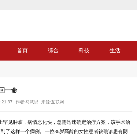
首页
综合
科技
生活
回一命
:21:37
作者:马慧思
来源:互联网
上罕见肿瘤，病情恶化快，急需迅速确定治疗方案，该手术治
到了这样一个病例。一位86岁高龄的女性患者被确诊患有阴