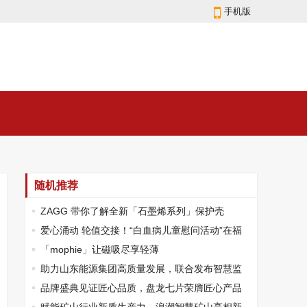
手机版
随机推荐
ZAGG 带你了解全新「石墨烯系列」保护壳
爱心涌动 轮值交接！“白血病儿童慰问活动”在福
州举办
「mophie」让磁吸尽享轻薄
助力山东能源集团高质量发展，联合发布智慧监
督云解决方案
品牌盛典见证匠心品质，盘龙七片荣膺匠心产品