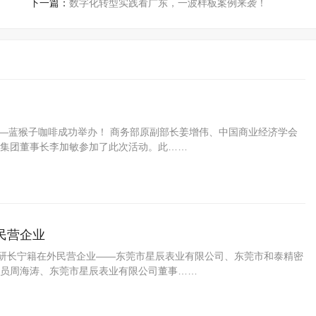
下一篇：
数字化转型实践看广东，一波样板案例来袭！
集团——蓝猴子咖啡成功举办！ 商务部原副部长姜增伟、中国商业经济学会
集团董事长李加敏参加了此次活动。此……
民营企业
调研长宁籍在外民营企业——东莞市星辰表业有限公司、东莞市和泰精密
员周海涛、东莞市星辰表业有限公司董事……