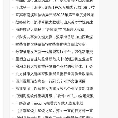
赋能矿山行业新质生产力，浪潮智慧矿山亮相新
疆国际煤炭工业博览会
全球第一！浪潮云刷新TPCx-V测试全球纪录，技
术创新再攀高峰
宜宾市南溪区信访局开展2023年第三季度党风廉
政警示日活动
战略签约！浪潮卓数大数据与山东英才学院共建
新一代信息技术专业群
海若技能大揭秘丨“更懂基层”的海若大模型
以财务共享为关键支撑，浪潮海岳助力山西焦煤
开启数智财务新篇章
哪些食物含铁量高?(哪些食物铁含量比较高)
数智畅想发布新一代智能客服平台，强化动态交
互与多模态感知能力
重塑企业合规与监督新范式丨浪潮云帆企业监督
智能体V3.0正式发布
浪潮卓数大数据重磅发布企业尽调智能体、社会
工作数字一体化平台
北方健康入选国家数据局首批行业高质量数据集
建设先行先试
四川温州瑞安商会一行到长宁考察文旅项目
深业集团：以智慧人力建设激活企业发展新引擎
浪潮海岳软件重磅升级，“软件+AI”助力全场景数
字化
一路盈途：mophie摇臂式车载无线充电器
【浪潮星锐】星锐之星尹萍：一直前行方可一直