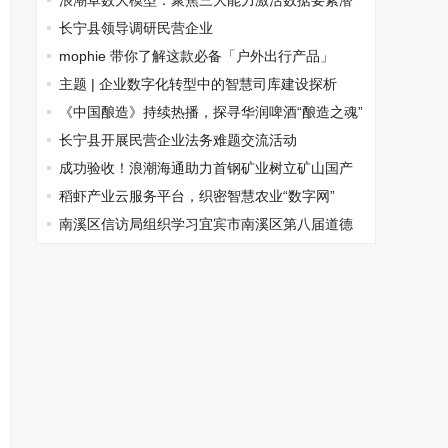
突破
浪潮卓数大模型：聚焦三大能力激活数据要素潜
能
长宁县领导调研民营企业
mophie 带你了解这款必备「户外出行产品」
主题 | 企业数字化转型中的智慧司库建设探析
《中国酿造》持续热播，探寻华润啤酒“酿造之魂”
长宁县开展民营企业法务难题交流活动
成功验收！浪潮海通助力首钢矿业树立矿山国产
化新标杆
稻虾产业云服务平台，织密智慧农业“数字网”
南溪区信访局组织学习宜宾市南溪区第八届道德
模范先进事迹