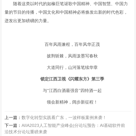
随着这类以时代的如椽巨笔讴歌中国精神、中国智慧、中国力
量的节目的传播，中国文化和中国精神必将焕发出新的时代色彩，
迸发出更加磅礴的力量。
百年风雨兼程，百年风华正茂
披荆斩棘，风雨泼墨写春秋
大道同行，山河落笔续华章
锁定江西卫视《闪耀东方》第三季
与“江西白酒最强音”四特酒一起
领会新精神，阔步新征程！
上一篇：
数字化转型实践看广东，一波样板案例来袭！
下一篇：
AIIA2023人工智能产业峰会|分论坛预告：AI基础软件前
沿技术分论坛重磅来袭