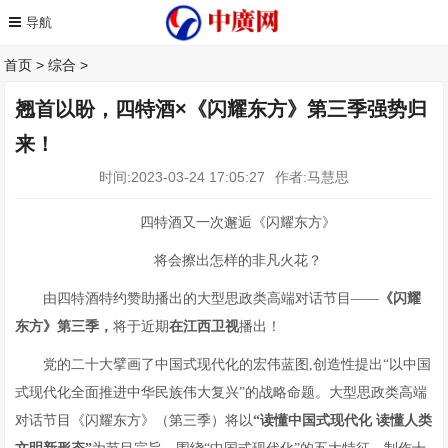
首页
>
综合
>
翘首以盼，四特酒×《闪耀东方》第三季强势归
来！
时间:2023-03-24 17:05:27
作者:马慧思
四特酒又一次邂逅《闪耀东方》
将会擦出怎样的非凡火花？
由四特酒特约赞助播出的大型思政类高端对话节目——
《
闪耀
东方
》
第三季，
将于近期
在江西卫视
播出！
党的二十大擘画了中国式现代化的宏伟蓝图,创造性提出“以中国
式现代化全面推进中华民族伟大复兴”的战略命题。大型思政类高端
对话节目《闪耀东方》（第三季）将以
“读懂中国式现代化
读懂人类