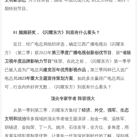
文明新形态”
为节目宗旨，围绕“中国式现代化”的五大特征，制作十
期特别节目。
01
频频获奖，《闪耀东方》到底有什么看头？
近日，经广电总局组织评选，确定江西广播电视台《闪耀东
方》（第二季）获2022年
第三季度广播电视创新创优节目
、获
“省级
卫视年度品牌影响力节目”
殊荣。在此之前，《闪耀东方》第一季早
已被入选为广电总局
建党百年优秀影视作品
，
第三季同样已入选广
电总局
2023
年重大主题宣传策划方案
。如此多次赢得广电总局认
可，行业内外好评无数，《闪耀东方》到底有什么看头？
顶尖专家学者
阵容强大
从第一季到第三季，闪耀东方集结了
经济、外交、强军、生态
文明和法治
等多领域的顶尖学者做主题演讲，如金一南、温铁军、
胡锡进、金灿荣、丁一凡、姚洋、石佳友等，全方位、多角度，用
发展实绩彰显制度优势，让青年一代加深对新时代的了解，深刻感