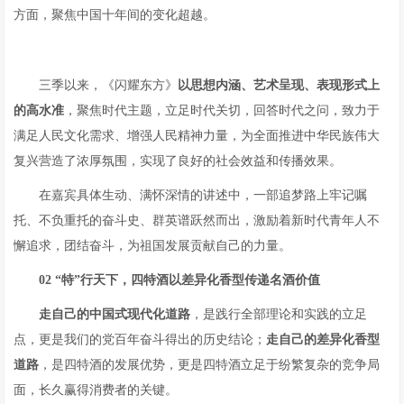
方面，聚焦中国十年间的变化超越。
三季以来，《闪耀东方》
以思想内涵、艺术呈现、表现形式上
的高水准
，聚焦时代主题，立足时代关切，回答时代之问，致力于
满足人民文化需求、增强人民精神力量，为全面推进中华民族伟大
复兴营造了浓厚氛围，实现了良好的社会效益和传播效果。
在嘉宾具体生动、满怀深情的讲述中，一部追梦路上牢记嘱
托、不负重托的奋斗史、群英谱跃然而出，激励着新时代青年人不
懈追求，团结奋斗，为祖国发展贡献自己的力量。
02
“特”行天下，四
特
酒以差异化香型传递名酒价值
走自己的中国式现代化道路
，是践行全部理论和实践的立足
点，更是我们的党百年奋斗得出的历史结论；
走自己的差异化香型
道路
，是四特酒的发展优势，更是四特酒立足于纷繁复杂的竞争局
面，长久赢得消费者的关键。