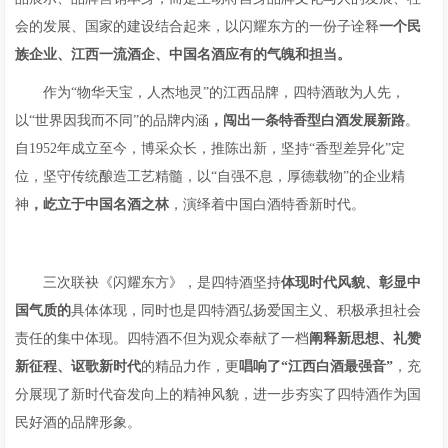
会的发展、国家的建设结合起来，以闪耀东方的一份子诠释
一个民
族企业、江西一流酒企、中国名酒应有的气魄和担当。
作为“物华天宝，人杰地灵”的江西品牌，四特酒敢为人先，
以“世界因我而不同”的品牌内涵
，
闯出一条特香型白酒发展新路
。
自1952年成立至今，博采众长，推陈出新，坚持“香型差异化”定
位，坚守传统酿造工艺精髓，以“自强不息，厚德载物”的企业精
神
，
屹立于中国名酒之林
，演绎着中国白酒特香新时代。
三次联袂《闪耀东方》，是四特酒坚持
体现时代风貌、彰
显中
国
气质的
具体体现，同时也是四特酒弘扬爱国主义、积极承担社会
责任的集中体现。四特酒不但为观众奉献了一档
阐释新思想、礼赞
新征程、讴歌新时代
的精品力作，更
唱响了“江西白酒最强音”
，充
分展现了新时代奋发向上的精神风貌，进一步夯实了四特酒作为国
民好酒的品牌形象。