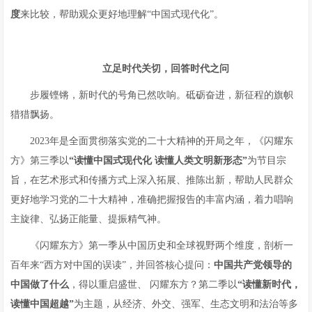
度
来比较，帮助观众更好地理解“中国式现代化”。
立足时代关切，回答时代之问
步履铿锵，新时代的号角已然吹响。砥砺奋进，新征程的旗帜
猎猎飘扬。
2023年是全面贯彻落实党的二十大精神的开局之年，《闪耀东
方》第三季以
“读懂中国式现代化
读懂人类文明新形态”
为节目宗
旨，在艺术形式和传播方式上深入拓展、推陈出新，帮助人民群众
更好地学习党的二十大精神，准确把握报告的丰富内涵，着力唱响
主旋律、弘扬正能量、提振精气神。
《闪耀东方》第一季从中国历史和全球视野两个维度，剖析一
百年来“西方对中国的误读”，并回答核心提问：
中国共产党领导的
中国做了什么
，得以重启盛世、 闪耀东方？第二季以
“读懂新时代，
读懂中国超越”
为主题，从经济、外交、强军、生态文明和法治等多