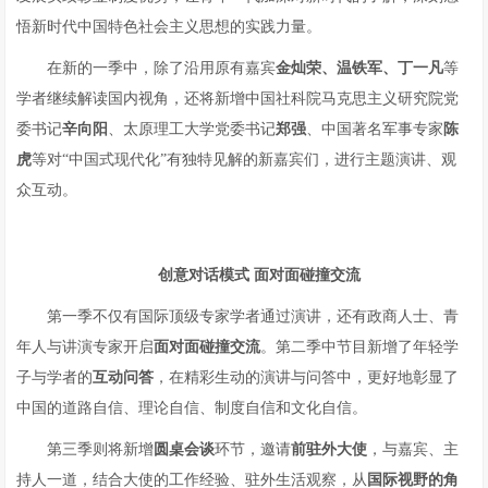
悟新时代中国特色社会主义思想的实践力量。
在新的一季中，除了沿用原有嘉宾
金灿荣
、
温铁军、丁一凡
等
学者继续解读国内视角，还将新增中国社科院马克思主义研究院党
委书记
辛向阳
、太原理工大学党委书记
郑强
、中国著名军事专家
陈
虎
等对“中国式现代化”有独特见解的新嘉宾们，进行主题演讲、观
众互动。
创意对话模式
面对面碰撞交流
第一季不仅有国际顶级专家学者通过演讲，还有政商人士、青
年人与讲演专家开启
面对面碰撞交流
。第二季中节目新增了年轻学
子与学者的
互动问答
，在精彩生动的演讲与问答中，更好地彰显了
中国的道路自信、理论自信、制度自信和文化自信。
第三季则将新增
圆桌会谈
环节，邀请
前
驻外大使
，与嘉宾、主
持人一道，结合大使的工作经验、驻外生活观察，从
国际视野的角