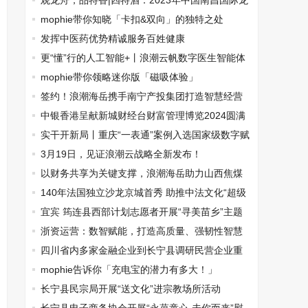
发布会在宁波召开
观龙舟，品特香|四特酒：2023年中国南昌国际龙
舟赛官方指定用酒
mophie带你知晓「卡扣&双向」的独特之处
发挥中医药优势精诚服务百姓健康
更“懂”行的人工智能+丨浪潮云帆数字医生智能体
筑牢健康防线
mophie带你领略迷你版「磁吸体验」
签约！浪潮海岳携手南宁产投集团打造智慧经营
管理平台
中银香港呈献新城财经台财富管理博览2024圆满
举行
实干开新局丨重庆“一表通”案例入选国家级数字赋
能基层减负典型案例名单
3月19日，见证浪潮云战略全新发布！
以财务共享为关键支撑，浪潮海岳助力山西焦煤
开启数智财务新篇章
140年法国独立沙龙京城首秀 助推中法文化“超级
连接”与艺术共融
宜宾 筠连县西部计划志愿者开展“寻美苗乡”主题
团日活动
浙资运营：数智赋能，打造高质量、强韧性智慧
国资运营标杆
四川省内多家金融企业到长宁县调研民营企业重
点项目
mophie告诉你「充电宝的潜力有多大！」
长宁县民宗局开展“送文化”进宗教场所活动