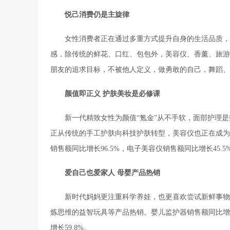
悦己消费仍是主旋律
女性消费者正在通过多重方式提升自身的生活品质，
感，除传统的鲜花、口红、包包外，美容仪、香薰、旅游
朋友的追求目标，不被他人定义，做勇敢的自己，舞蹈、
颜值即正义 护肤美妆是必修课
新一代精致女性为颜值“氪金”从不手软，面部护理
正从传统的手工护肤向科技护肤转型，美容仪也正在成为当
销售额同比增长96.5%，电子美容仪销售额同比增长45.5
爱自己也爱家人 母婴产品热销
新时代妈妈更注重科学养娃，也更喜欢尝试新鲜事物
炼思维的益智玩具等产品热销。婴儿监护器销售额同比增长8
增长59.8%。