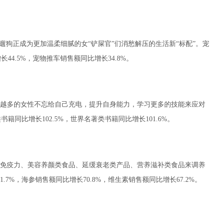
遛狗正成为更加温柔细腻的女“铲屎官”们消愁解压的生活新“标配”。宠
44.5%，宠物推车销售额同比增长34.8%。
越多的女性不忘给自己充电，提升自身能力，学习更多的技能来应对
籍同比增长102.5%，世界名著类书籍同比增长101.6%。
免疫力、美容养颜类食品、延缓衰老类产品、营养滋补类食品来调养
7%，海参销售额同比增长70.8%，维生素销售额同比增长67.2%。