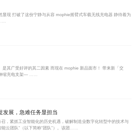
显现 打破了这份宁静与从容 mophie摇臂式车载无线充电器 静待着为
……
」
 是其广受好评的其二因素 而现在 mophie 新品面市！ 带来新「交
一可伸缩充电支架— ……
促发展，急难任务显担当
略号召，紧抓工业智能化的历史机遇，破解制造业数字化转型中的技术与
能云团队”（以下简称“团队”）。该团……