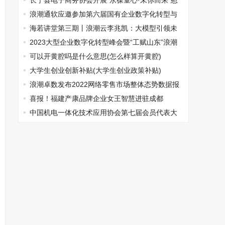
长宁县电子商务协会开展“永葆童心·未你而来”慰
问活动
浪潮通软应邀参加第六届国有企业数字化转型与
发展研讨会
海若讲堂第三期丨浪潮云李兆凯：大模型引领未
来健康新篇章
2023大型企业数字化转型峰会暨“工赋山东”浪潮
专项行动济南峰会举办
可以开黄腔吗是什么意思(怎么样算开黄腔)
大学生创业创新补贴(大学生创业政策补贴)
浪潮卓数发布2022网络零售市场整体态势数据报
告
喜报！福建产康品牌企业女王智慧进驻成都
中国机电一体化技术应用协会第七届会员代表大
会暨七届一次理事会在京成功召开