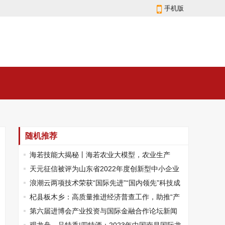
手机版
随机推荐
海若技能大揭秘丨海若农业大模型，农业生产
的“慧眼”
天元征信被评为山东省2022年度创新型中小企业
浪潮云两项技术荣获“国际先进”“国内领先”科技成
果认定
杞县板木乡：高质量推进经济普查工作，助推“产
业兴旺星”创建
第六届进博会产业投资与国际金融合作论坛新闻