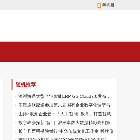
手机版
随机推荐
浪潮海岳大型企业智能ERP GS Cloud7.0发布，
助力企业数智化转型升级
浪潮通软应邀参加第六届国有企业数字化转型与
发展研讨会
山师×浪潮企业云：「人工智能+教育」打造智慧
高校
数字峰会探新“智”｜ 浪潮卓数大数据精彩亮相第
九届数字中国建设峰会
长宁县西明书院举行“中华传统文化工作室”授牌仪