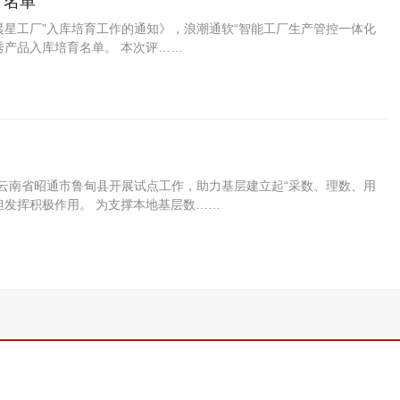
育名单
晨星工厂”入库培育工作的通知》，浪潮通软“智能工厂生产管控一体化
”优秀产品入库培育名单。 本次评……
在云南省昭通市鲁甸县开展试点工作，助力基层建立起“采数、理数、用
担发挥积极作用。 为支撑本地基层数……