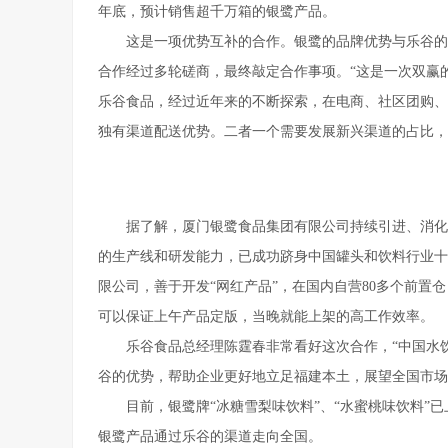
年底，预计销售超千万箱的银鹭产品。
这是一项优势互补的合作。银鹭的品牌优势与乐谷的渠
合作经过多轮磋商，最终敲定合作事项。“这是一次双赢
乐谷食品，经过近年来的不断探索，在电商、社区团购、
独有渠道配送优势。二者一个需要发展新兴渠道的占比，
据了解，厦门银鹭食品集团有限公司持续引进、消化
的生产线和研发能力，已成功跻身中国罐头和饮料行业十
限公司，善于开发“网红产品”，在国内自营80多个前
可以保证上午产品定版，当晚就能上架的高工作效率。
乐谷食品总经理陈霆春非常看好这次合作，“中国水饮
谷的优势，帮助企业更好地立足福建本土，展望全国市场
目前，银鹭牌“冰糖雪梨味饮料”、“水蜜桃味饮料”已上市
银鹭产品通过乐谷的渠道走向全国。