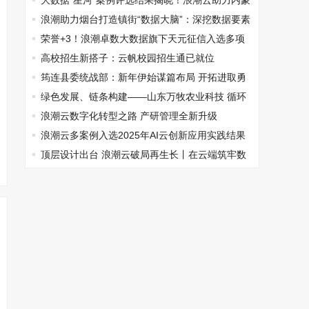
+AI”破解产业增长难题
大数据“星河”案例评选结果揭晓！浪潮云助力内蒙
古、上海静安两项目成功入选
浪潮助力烟台打造镇街“数据大脑”：深挖数据要素
价值，按下基层治理加速键
荣誉+3！浪潮卓数大数据旗下天元征信入选多项
山东省2024年度大数据产业“三优两重”名单
高校招生新搭子：云帆校园招生通已就位
筠连县委统战部：新年伊始谋篇布局 开拓进取勇
毅前行
绿色发展、链条构建——山东万牧农业科技 循环
产业园引领农牧循环养殖新潮流
浪潮云数字化转型之路 产研管理全新升级
浪潮云多案例入选2025年AI云创新应用实践结果
顶层设计出台 浪潮云破局再生长丨在云端筑牢数
字安全屏障