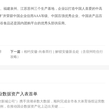
福安、福建泉州、江苏苏州三个生产基地，企业以打造中国人喜爱的中高
牌”并荣获中国企业信用AAA等级、中国百强优秀企业、中国农产品百
谷食品还是国内团购平台的优秀头部供应商。
界
下一篇：
相约安徽·向春而行 | 解锁安徽新去处（含宿州吃住行
攻略）
业数据资产入表首单
控新城公司”）携手浪潮卓数大数据，顺利完成全市各大体育场馆运营数
例，在推动国企数据资产化上迈出关键……