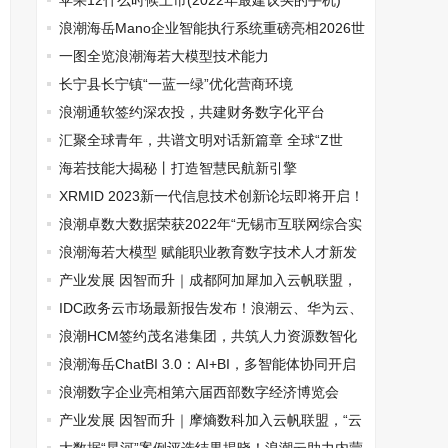
式
苹果12什么时候上市(2022年最建议买的手机)
浪潮海岳Mano企业智能执行系统重磅亮相2026世
界人工智能大会
一图全览浪潮海若大模型技术能力
长宁县长宁镇“一蓝一绿”优化营商环境
浪潮通软签约深农投，共建财务数字化平台
汇聚全球青年，共谱文明对话新篇章 全球“Z世
代”泰山对话会在山东泰安举行
海若技能大揭秘丨打造智慧民航新引擎
XRMID 2023新一代信息技术创新论坛即将开启！
浪潮卓数大数据荣获2022年“无锡市互联网综合实
力企业TOP20”
浪潮海若大模型 赋能职业教育数字技术人才新发
展
产业发展 因智而升｜成都阿加犀加入云帆联盟，
人工智能重构工业质检新范式
IDC政务云市场最新报告发布！浪潮云、华为云、
天翼云等厂商持续领跑
浪潮HCM签约茂名港集团，共筑人力资源数智化
转型新标杆
浪潮海岳ChatBI 3.0：AI+BI，多智能体协同开启
数据洞察新范式
浪潮数字企业亮相第六届西部数字经济博览会
产业发展 因智而升｜摩熵数科加入云帆联盟，“云