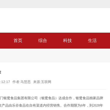
首页
综合
科技
生活
作
:12:17
作者:马慧思
来源:互联网
门银鹭食品集团有限公司（银鹭食品）达成合作，银鹭食品独家品牌
三款产品由乐谷食品在自有渠道内经营销售。合作期限为6年，到2028年