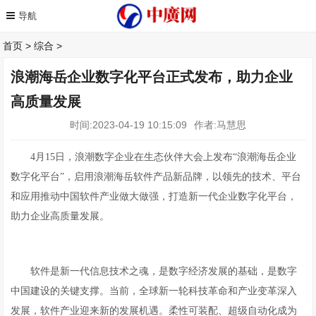
首页
>
综合
>
浪潮海岳企业数字化平台正式发布，助力企业
高质量发展
时间:2023-04-19 10:15:09
作者:马慧思
4月15日，浪潮数字企业在生态伙伴大会上发布“浪潮海岳企业
数字化平台”，启用浪潮海岳软件产品新品牌，以领先的技术、平台
和应用推动中国软件产业做大做强，打造新一代企业数字化平台，
助力企业高质量发展。
软件是新一代信息技术之魂，是数字经济发展的基础，是数字
中国建设的关键支撑。当前，全球新一轮科技革命和产业变革深入
发展，软件产业迎来新的发展机遇。柔性可装配、超级自动化成为