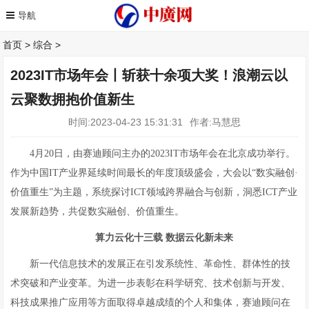
首页
>
综合
>
2023IT市场年会丨斩获十余项大奖！浪潮云以
云聚数拥抱价值新生
时间:2023-04-23 15:31:31
作者:马慧思
4月20日，由赛迪顾问主办的2023IT市场年会在北京成功举行。
作为中国IT产业界延续时间最长的年度顶级盛会，大会以“数实融创·
价值重生”为主题，系统探讨ICT领域跨界融合与创新，洞悉ICT产业
发展新趋势，共促数实融创、价值重生。
算力云化十三载
数据云化新未来
新一代信息技术的发展正在引发系统性、革命性、群体性的技
术突破和产业变革。为进一步表彰在科学研究、技术创新与开发、
科技成果推广应用等方面取得卓越成绩的个人和集体，赛迪顾问在