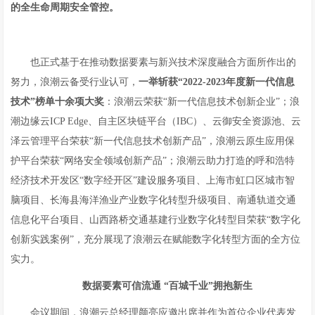
的全生命周期安全管控。
也正式基于在推动数据要素与新兴技术深度融合方面所作出的
努力，浪潮云备受行业认可，
一举斩获“202
2
-202
3
年度新一代信息
技术”榜单十余项大奖
：浪潮云荣获“新一代信息技术创新企业”；浪
潮边缘云ICP Edge、自主区块链平台（IBC）、云御安全资源池、云
泽云管理平台荣获“新一代信息技术创新产品”，浪潮云原生应用保
护平台荣获“网络安全领域创新产品”；浪潮云助力打造的呼和浩特
经济技术开发区“数字经开区”建设服务项目、上海市虹口区城市智
脑项目、长海县海洋渔业产业数字化转型升级项目、南通轨道交通
信息化平台项目、山西路桥交通基建行业数字化转型目荣获“数字化
创新实践案例”，充分展现了浪潮云在赋能数字化转型方面的全方位
实力。
数据要素可信流通
“百城千业”拥抱新生
会议期间，浪潮云总经理颜亮应邀出席并作为首位企业代表发