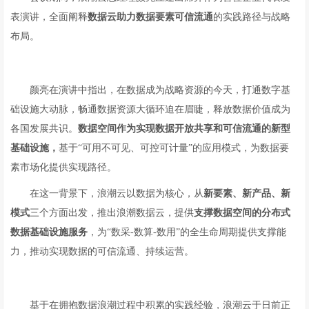
表演讲，全面阐释
数据云
助力数据要素可信流通
的实践路径与战略
布局。
颜亮在演讲中指出，在数据成为战略资源的今天，打通数字基
础设施大动脉，畅通数据资源大循环迫在眉睫，释放数据价值成为
各国发展共识。
数据空间作为实现数据开放共享和可信流通的新型
基础设施，
基于“可用不可见、可控可计量”的应用模式，为数据要
素市场化提供实现路径。
在这一背景下，浪潮云以数据为核心，从
新要素、新产品、新
模式
三个方面出发，推出浪潮数据云，提供
支撑数据空间的分布式
数据基础设施服务
，为“数采-数算-数用”的全生命周期提供支撑能
力，推动实现数据的可信流通、持续运营。
基于在拥抱数据浪潮过程中积累的实践经验，浪潮云于日前正