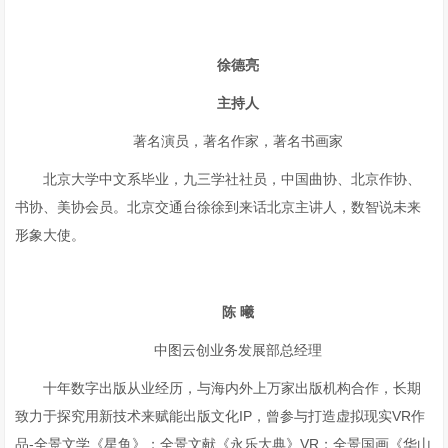
徐德亮
主持人
著名演员，著名作家，著名书画家
北京大学中文系毕业，九三学社社员，中国曲协、北京作协、
书协、美协会员。北京交通台徐徐到来话北京主讲人，数智说未来
形象大使。
陈
曦
中图云创业务发展部总经理
十年数字出版从业经历，与海内外上万家出版机构合作，长期
致力于探究用新技术来赋能出版文化IP，曾参与打造虚拟现实VR作
品-全景文学《星鱼》；全景文献《永乐大典》VR；全景国画《华山