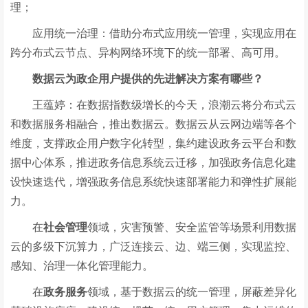
理；
应用统一治理：借助分布式应用统一管理，实现应用在
跨分布式云节点、异构网络环境下的统一部署、高可用。
数据云为政企用户提供的先进解决方案有哪些？
王蕴婷：在数据指数级增长的今天，浪潮云将分布式云
和数据服务相融合，推出数据云。数据云从云网边端等各个
维度，支撑政企用户数字化转型，集约建设政务云平台和数
据中心体系，推进政务信息系统云迁移，加强政务信息化建
设快速迭代，增强政务信息系统快速部署能力和弹性扩展能
力。
在
社会管理
领域，灾害预警、安全监管等场景利用数据
云的多级下沉算力，广泛连接云、边、端三侧，实现监控、
感知、治理一体化管理能力。
在
政务服务
领域，基于数据云的统一管理，屏蔽差异化