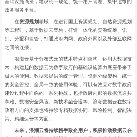
基础设施底座，建设统一规范、统一用户管理、集中运维的
政务服务平台。
在
资源规划
领域，在进行国土资源规划、自然资源规划
等工程时，基于数据云架构，打造一体化的资源统筹、识
别、分配和监管，打通政府内网、政府外网以及外部互联网
之间的连接。
浪潮云基于分布式云的技术特点和架构，运用大数据技
术，构建起的数据云为数字政府的基础设施算力底座带来了
极大的便利。数据云提供的统一管理、资源分级架构、统一
的安全管控、全局一致的使用体验，可以有效应对数字政府
建设过程中面临的一系列挑战，包括政府内部的数据流通共
享难、数据安全风险、新技术融合慢等。浪潮数据云在数字
政府方向的支撑也将持续专精数据协同、风险控制、智能决
策、精细运营等方面。
未来，浪潮云将持续携手政企用户，积极推动数据云在