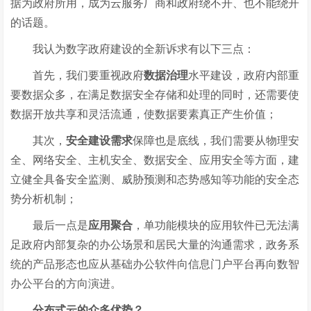
据为政府所用，成为云服务厂商和政府绕不开、也不能绕开
的话题。
我认为数字政府建设的全新诉求有以下三点：
首先，我们要重视政府
数据治理
水平建设，政府内部重
要数据众多，在满足数据安全存储和处理的同时，还需要使
数据开放共享和灵活流通，使数据要素真正产生价值；
其次，
安全建设需求
保障也是底线，我们需要从物理安
全、网络安全、主机安全、数据安全、应用安全等方面，建
立健全具备安全监测、威胁预测和态势感知等功能的安全态
势分析机制；
最后一点是
应用聚合
，单功能模块的应用软件已无法满
足政府内部复杂的办公场景和居民大量的沟通需求，政务系
统的产品形态也应从基础办公软件向信息门户平台再向数智
办公平台的方向演进。
分布式云的众多优势？