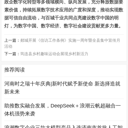
政企数字化转型等多领域横向、纵向发展，充分释放数据要
素价值，持续拓展数字技术应用的广度和深度，推动实现数
据可信自由流动，与百城千业共同点亮建设数字中国的明
灯，为数字中国、数字经济、数字社会建设贡献更多力量。
上一篇：
郯城开展《信访工作条例》实施一周年暨全县集中宣传月
活动
下一篇：
筠连县乡村趣味运动会展现乡村新活力
推荐阅读
河南时之瑞十年庆典|新时代赋予新使命 新选择造就
新未来
助推数实融合发展，DeepSeek＋浪潮云帆超融合一
体机强势来袭
浪潮数字企业三款大模型产品入选济南市首批人工智