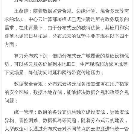
王蕴婷：随着数据监管合规、边缘计算、混合多云等需
求的增加，中心云计算部署模式已无法满足所有政务场景的
需求，在此背景下，由于分布式云的独特优势，其应用和实
践落地场景日益拓展，分布式云的优势主要表现在以下四个
方面：
算力分布式下沉：借助分布式云广域覆盖的基础设施优
势，可以将云服务延展到本地IDC、生产现场和边缘区域等
下沉场景，降低访问时延和网络带宽传输压力；
数据安全合规：分布式云将云服务按需部署在用户指定
的安全区域，数据本地存储，能够解决数据合规和政策合规
问题；
统一管理：政府的各分支机构独立建设资源，导致资源
异构、管控困难、数据孤岛等问题，随着分布式云的建设，
大型政企可以通过分布式云对不同节点的云资源进行统一管