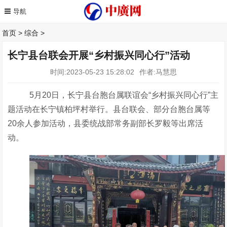
首页
>
综合
>
长宁县台联会开展“乡村振兴同心行”活动
时间:2023-05-23 15:28:02
作者:马慧思
5
月
20日，
长宁县
台胞台属联谊会
“乡村振兴同心行”主
题活动在
长宁镇柏坪村
举行
。县台联会、部分
台胞台属
等
20余
人参加活动
，县委统战部常务副部长罗毅等出席活
动
。