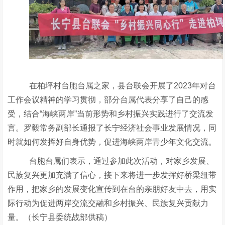
在柏坪村台胞台属之家，县台联会开展了
2023年对台
工作会议
精神
的学习贯彻，部分台属代表分享了自己的感
受，结合
“海峡两岸”当前形势和乡村振兴实践进行了交流发
言
。
罗毅常务副部长通报了长宁经济社会事业发展情况，同
时就如何发挥好自身优势，促进海峡两岸青少年文化交流。
台胞台属们表示，
通过参加此次活动
，
对家乡发展、
民族复兴更加充满了信心
，
接下来将进一步发挥好桥梁纽带
作用，把家乡的发展变化宣传到在台的亲朋好友中去，用实
际行动为促进两岸交流交融和乡村振兴、民族复兴贡献力
量。（长宁县委统战部供稿）