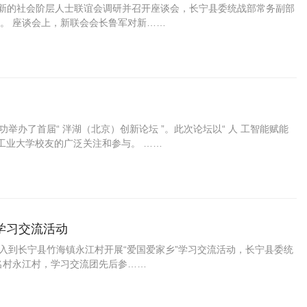
县新的社会阶层人士联谊会调研并召开座谈会，长宁县委统战部常务副部
。 座谈会上，新联会会长鲁军对新……
功举办了首届“ 泮湖（北京）创新论坛 ”。此次论坛以“ 人 工智能赋能
工业大学校友的广泛关注和参与。 ……
学习交流活动
深入到长宁县竹海镇永江村开展“爱国爱家乡”学习交流活动，长宁县委统
名村永江村，学习交流团先后参……