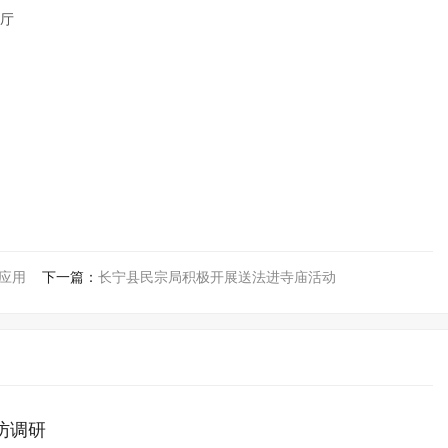
议厅
新应用
下一篇：
长宁县民宗局积极开展送法进寺庙活动
访调研