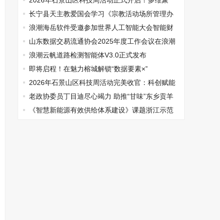
单
2026年石景山区科技周活动正式开启！多维聚
力，点燃全民科技探索热潮
长宁县天主教爱国会学习《宗教活动场所管理办
法》
浪潮海岳软件受邀参加世界人工智能大会智能财
务论坛
山东数据交易流通协会2025年度工作会议在浪潮
召开
浪潮云帆道路检测智能体V3.0正式发布
即将启程！在魅力榕城解锁“数据要素×”
2026年石景山区科技周活动完美收官：科创赋能
惠民 点亮全民科学探索之光
老政协委员丁目迪尽心竭力 助推“甘味”东乡贡羊
进京出海
《智慧新能源有效供给体系建设》课题浙江示范
基地揭牌