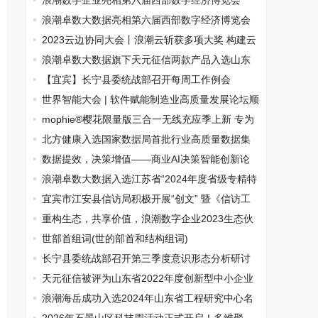
月三·湾区嘉年华” 珠海站启幕
浪潮数字企业亮相第六届西部数字经济博览会
浪潮卓数大数据亮相第六届西部数字经济博览会
2023云边协同大会丨浪潮云斩获多项大奖 构建云
边一体算力服务能力
浪潮卓数大数据旗下天元征信两款产品入选山东
省首版次高端软件名录
【宜宾】长宁县委统战部召开每周工作例会
世界智能大会 | 软件赋能制造业高质量发展论坛顺
利举办
mophie®樱花限量版三合一无线充应季上新 专为
苹果设计多功能时尚便携
北方健康入选国家数据局首批行业高质量数据集
建设先行先试
数据提效，决策增值——商业AI决策智能创新论
坛成功举办
浪潮卓数大数据入选江苏省“2024年度省级专精特
新中小企业”
宜宾市江安县信访局积极开展“创文” 暨《信访工
作条例》入户宣传活动
重构生态，共享价值，浪潮数字企业2023生态伙
伴大会召开
世部首组词(世的部首和结构组词)
长宁县委统战部召开第三季度意识形态分析研讨
会
天元征信被评为山东省2022年度创新型中小企业
浪潮海岳成功入选2024年山东省工程研究中心名