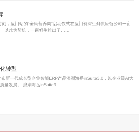
牌
别时刻，厦门站的“全民营养周”启动仪式在厦门资深生鲜供应链公司一亩
。 以此为契机，一亩鲜生推出了……
字化转型
一代成长型企业智能ERP产品浪潮海岳inSuite3.0，以企业级AI大
展。 浪潮海岳inSuite3.……