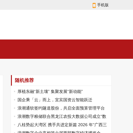
手机版
随机推荐
厚植东融“新土壤” 集聚发展“新动能”
国企乘「云」而上，宜宾国资云智能跃迁
浪潮通软签约隧道股份，共启全面预算管理平台
数智升级
浪潮数字粮储联合黑龙江农投大数据公司成立“数
字农粮联合创新实验室”
八桂势起大湾区 携手共进定新篇 2026 年“广西三