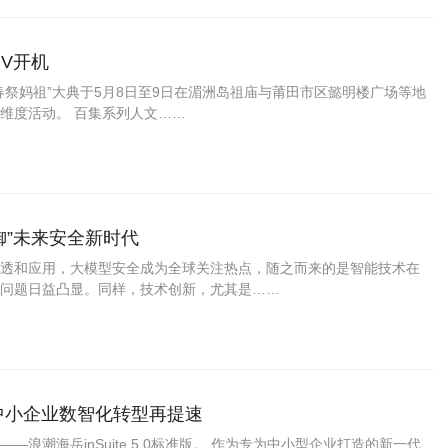
V开机
“春祭妈祖”大典于5月8日至9日在湄洲岛祖庙与莆田市区懿明楼广场等地
维度活动。 百集系列人文……
智御”未来安全新时代
透和应用，大模型安全成为全球关注热点，随之而来的是智能技术在
问题日益凸显。同样，技术创新，尤其是……
赋能中小企业数智化转型再提速
潮海岳inSuite 5.0标准版。 作为专为中小型企业打造的新一代