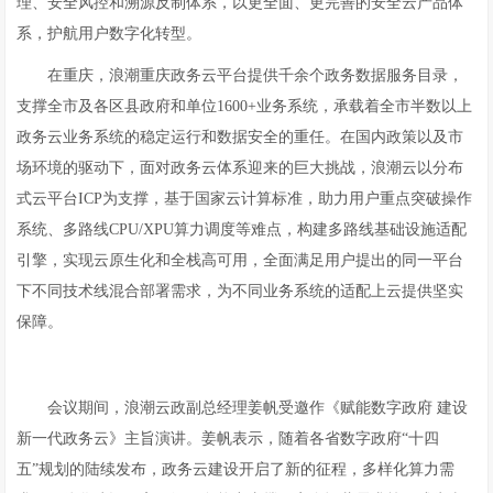
理、安全风控和溯源反制体系，以更全面、更完善的安全云产品体
系，护航用户数字化转型。
在重庆，浪潮重庆政务云平台提供千余个政务数据服务目录，
支撑全市及各区县政府和单位1600+业务系统，承载着全市半数以上
政务云业务系统的稳定运行和数据安全的重任。在国内政策以及市
场环境的驱动下，面对政务云体系迎来的巨大挑战，浪潮云以分布
式云平台ICP为支撑，基于国家云计算标准，助力用户重点突破操作
系统、多路线CPU/XPU算力调度等难点，构建多路线基础设施适配
引擎，实现云原生化和全栈高可用，全面满足用户提出的同一平台
下不同技术线混合部署需求，为不同业务系统的适配上云提供坚实
保障。
会议期间，浪潮云政副总经理姜帆受邀作《赋能数字政府 建设
新一代政务云》主旨演讲。姜帆表示，随着各省数字政府“十四
五”规划的陆续发布，政务云建设开启了新的征程，多样化算力需