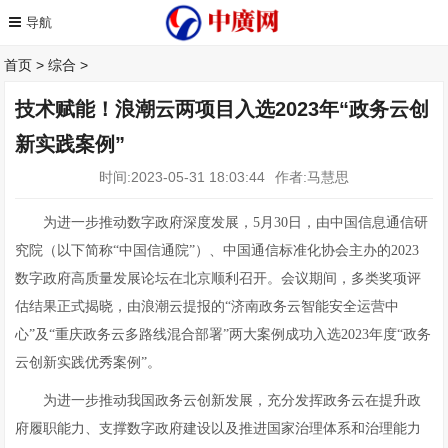
首页
>
综合
>
技术赋能！浪潮云两项目入选2023年“政务云创
新实践案例”
时间:2023-05-31 18:03:44
作者:马慧思
为进一步推动数字政府深度发展，5月30日，由中国信息通信研
究院（以下简称“中国信通院”）、中国通信标准化协会主办的2023
数字政府高质量发展论坛在北京顺利召开。会议期间，多类奖项评
估结果正式揭晓，由浪潮云提报的“济南政务云智能安全运营中
心”及“重庆政务云多路线混合部署”两大案例成功入选2023年度“政务
云创新实践优秀案例”。
为进一步推动我国政务云创新发展，充分发挥政务云在提升政
府履职能力、支撑数字政府建设以及推进国家治理体系和治理能力