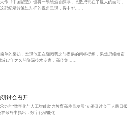
大作《中国酿造》也将一缕缕酒香醇厚，悉数成现在了世人的面前，
这部纪录片通过别样的视角呈现，将中华……
简单的采访，发现他正在翻阅我之前提供的问答提纲，果然思维缜密
领域17年之久的资深技术专家，高传集……
题研讨会召开
承办的“数字化与人工智能助力教育高质量发展”专题研讨会于人民日报
畅在致辞中指出，数字化智能化……