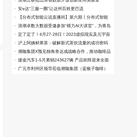
浪潮云获批山东省数据开放创新应用实验室
安e达“三服一圈”让达州百姓更巴适
【分布式智能云说直播间】第六期丨分布式智能
云赋能智慧应急，重塑应急管理业务模式
浪潮卓数大数据受邀参加“模力AI大讲堂”，为青岛
大模型产业发展贡献“浪潮力量”
​定了定了！4月27-28日！2023虚拟现实及元宇宙
产业创新发展峰会震撼来袭！
沪上阿姨鲜果茶：破解新式茶饮流量的成功密码
潮咖集团X预见独角兽达成战略合作，推动咖啡品
牌走向世界舞台！
捷途汽车1-5月累销243627辆 产品矩阵迎来全面
爆发
广元市利州区领导莅临潮咖集团（蓝猴子咖啡）
北京总部考察访问