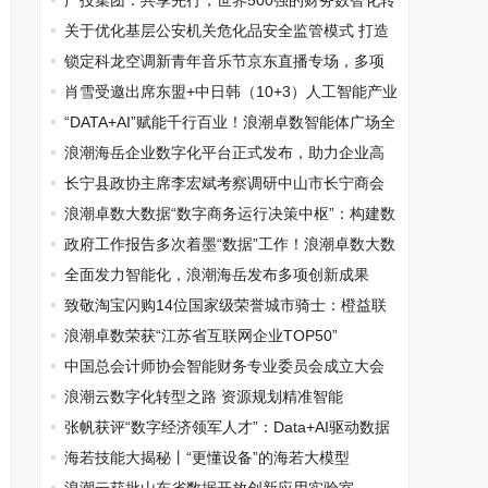
广投集团：共享先行，世界500强的财务数智化转
型之路
关于优化基层公安机关危化品安全监管模式 打造
一流营商环境的路径初探
锁定科龙空调新青年音乐节京东直播专场，多项
惊喜权益等你解锁！
肖雪受邀出席东盟+中日韩（10+3）人工智能产业
发展论坛
“DATA+AI”赋能千行百业！浪潮卓数智能体广场全
新上线
浪潮海岳企业数字化平台正式发布，助力企业高
质量发展
长宁县政协主席李宏斌考察调研中山市长宁商会
浪潮卓数大数据“数字商务运行决策中枢”：构建数
字商务发展新格局
政府工作报告多次着墨“数据”工作！浪潮卓数大数
据向数而行，乘出新质生产力
全面发力智能化，浪潮海岳发布多项创新成果
致敬淘宝闪购14位国家级荣誉城市骑士：橙益联
盟成员 潮咖咖啡全年免单
浪潮卓数荣获“江苏省互联网企业TOP50”
中国总会计师协会智能财务专业委员会成立大会
在济南成功举办
浪潮云数字化转型之路 资源规划精准智能
张帆获评“数字经济领军人才”：Data+AI驱动数据
要素价值释放，赋能山东数字
海若技能大揭秘丨“更懂设备”的海若大模型