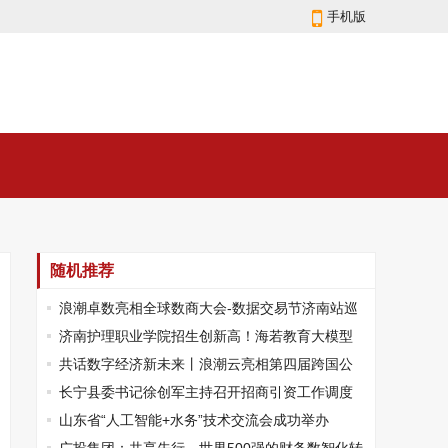
手机版
随机推荐
浪潮卓数亮相全球数商大会-数据交易节济南站巡
展活动
济南护理职业学院招生创新高！海若教育大模型
助力实现新突破
共话数字经济新未来丨浪潮云亮相第四届跨国公
司领导人青岛峰会
长宁县委书记徐创军主持召开招商引资工作调度
会
山东省“人工智能+水务”技术交流会成功举办