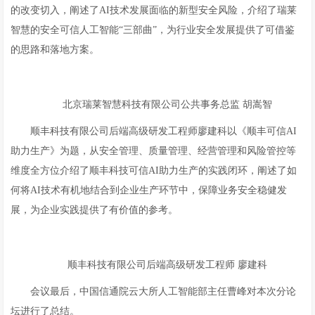
的改变切入，阐述了AI技术发展面临的新型安全风险，介绍了瑞莱
智慧的安全可信人工智能“三部曲”，为行业安全发展提供了可借鉴
的思路和落地方案。
北京瑞莱智慧科技有限公司公共事务总监 胡嵩智
顺丰科技有限公司后端高级研发工程师廖建科以《顺丰可信AI
助力生产》为题，从安全管理、质量管理、经营管理和风险管控等
维度全方位介绍了顺丰科技可信AI助力生产的实践闭环，阐述了如
何将AI技术有机地结合到企业生产环节中，保障业务安全稳健发
展，为企业实践提供了有价值的参考。
顺丰科技有限公司后端高级研发工程师 廖建科
会议最后，中国信通院云大所人工智能部主任曹峰对本次分论
坛进行了总结。