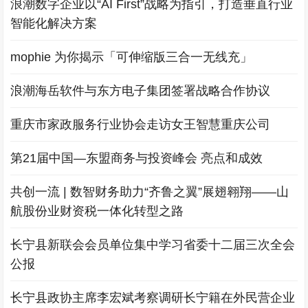
浪潮数字企业以“AI First”战略为指引，打造垂直行业
智能化解决方案
mophie 为你揭示「可伸缩版三合一无线充」
浪潮海岳软件与东方电子集团签署战略合作协议
重庆市家政服务行业协会走访女王智慧重庆公司
第21届中国—东盟商务与投资峰会 亮点和成效
共创一流 | 数智财务助力“齐鲁之翼”展翅翱翔——山
航股份业财资税一体化转型之路
长宁县新联会会员单位集中学习省委十二届三次全会
公报
长宁县政协主席李宏斌考察调研长宁籍在外民营企业