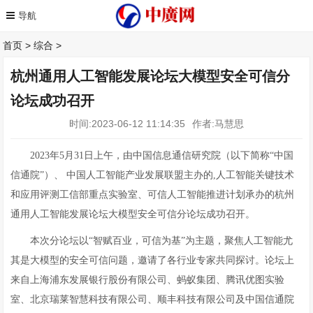
首页
>
综合
>
杭州通用人工智能发展论坛大模型安全可信分
论坛成功召开
时间:2023-06-12 11:14:35
作者:马慧思
2023年5月31日上午，由中国信息通信研究院（以下简称“中国
信通院”）、 中国人工智能产业发展联盟主办的,人工智能关键技术
和应用评测工信部重点实验室、可信人工智能推进计划承办的杭州
通用人工智能发展论坛大模型安全可信分论坛成功召开。
本次分论坛以“智赋百业，可信为基”为主题，聚焦人工智能尤
其是大模型的安全可信问题，邀请了各行业专家共同探讨。论坛上
来自上海浦东发展银行股份有限公司、蚂蚁集团、腾讯优图实验
室、北京瑞莱智慧科技有限公司、顺丰科技有限公司及中国信通院