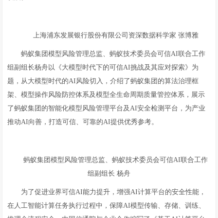
上海浦东发展银行股份有限公司资深数据科学家 张博雅
蚂蚁集团模型风险管理总监、蚂蚁技术委员会可信AI联合工作
组副组长杨舟以《大模型时代下的可信AI挑战及其应对探索》为
题，从大模型时代的AI风险切入，介绍了蚂蚁集团的算法治理框
架、模型操作风险防控体系及模型全生命周期质量管控体系，展示
了蚂蚁集团的智能化模型风险管理平台及AI安全检测平台，为产业
推动AI向善，打造可信、可靠的AI提供优秀参考。
蚂蚁集团模型风险管理总监、蚂蚁技术委员会可信AI联合工作
组副组长 杨舟
为了促进业界可信AI能力提升，增强AI计算平台的安全性能，
在人工智能计算任务执行过程中，保障AI模型传输、存储、训练、