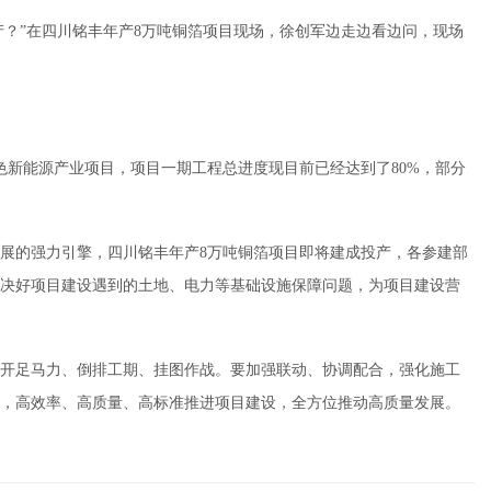
产？”在四川铭丰年产8万吨铜箔项目现场，徐创军边走边看边问，现场
色新能源产业项目，项目一期工程总进度现目前已经达到了80%，部分
展的强力引擎，四川铭丰年产8万吨铜箔项目即将建成投产，各参建部
决好项目建设遇到的土地、电力等基础设施保障问题，为项目建设营
开足马力、倒排工期、挂图作战。要加强联动、协调配合，强化施工
，高效率、高质量、高标准推进项目建设，全方位推动高质量发展。