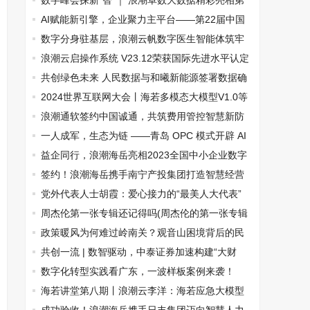
数字峰会探新“智”｜ 浪潮卓数大数据精彩亮相第
九届数字中国建设峰会
AI赋能新引擎，企业聚力主平台——第22届中国
—东盟商务与投资峰会即将启幕
数字分身驻基层，浪潮云帆数字医生智能体筑牢
健康防线
浪潮云启操作系统 V23.12荣获国际先进水平认定
共创绿色未来 人民数据与和曦新能源签署数据确
权协议
2024世界互联网大会丨海若多模态大模型V1.0等
多款产品全新发布
浪潮通软签约中国诚通，共筑费用管控智慧新防
线
一人成军，生态为链 ——青岛 OPC 模式开辟 AI
视听新质生产力赛道
益企同行，浪潮海岳亮相2023全国中小企业数字
化转型大会
签约！浪潮海岳携手南宁产投集团打造智慧经营
管理平台
党外代表人士胡霞：爱心接力的“最美人大代表”
周杰伦第一张专辑还记得吗(周杰伦的第一张专辑
是哪一年)
政策暖风为何难过岭南关？观音山困境背后的民
营经济突围之问
共创一流 | 数智驱动，中泰证券加速构建“大财
务”管理体系
数字化转型实践看广东，一波样板案例来袭！
海若讲堂第八期丨浪潮云李洋：海若应急大模型