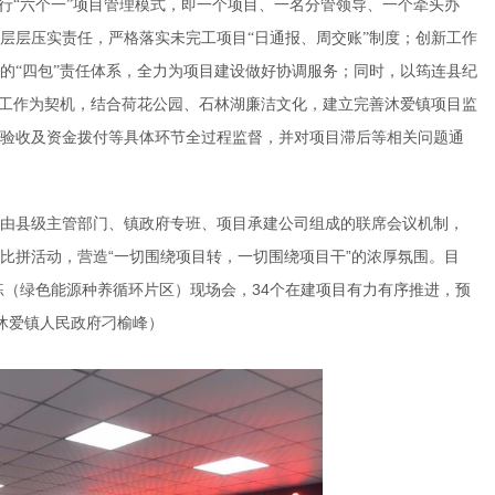
实行“六个一”项目管理模式，即一个项目、一名分管领导、一个牵头办
层层压实责任，严格落实未完工项目“日通报、周交账”制度；创新工作
的“四包”责任体系，全力为项目建设做好协调服务；同时，以筠连县纪
理工作为契机，结合荷花公园、石林湖廉洁文化，建立完善沐爱镇项目监
验收及资金拨付等具体环节全过程监督，并对项目滞后等相关问题通
立由县级主管部门、镇政府专班、项目承建公司组成的联席会议机制，
比拼活动，营造“一切围绕项目转，一切围绕项目干”的浓厚氛围。目
练（绿色能源种养循环片区）现场会，34个在建项目有力有序推进，预
沐爱镇人民政府刁榆峰）