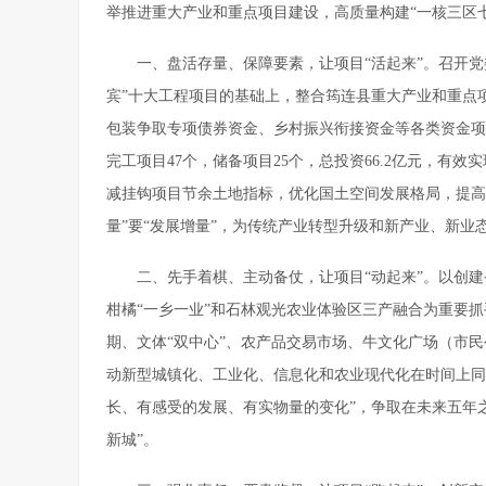
举推进重大产业和重点项目建设，高质量构建“一核三区
一、盘活存量、保障要素，让项目“活起来”。召开党
宾”十大工程项目的基础上，整合筠连县重大产业和重点项
包装争取专项债券资金、乡村振兴衔接资金等各类资金项目，
完工项目47个，储备项目25个，总投资66.2亿元，有
减挂钩项目节余土地指标，优化国土空间发展格局，提高资
量”要“发展增量”，为传统产业转型升级和新产业、新业
二、先手着棋、主动备仗，让项目“动起来”。以创
柑橘“一乡一业”和石林观光农业体验区三产融合为重要
期、文体“双中心”、农产品交易市场、牛文化广场（市民
动新型城镇化、工业化、信息化和农业现代化在时间上同
长、有感受的发展、有实物量的变化”，争取在未来五年
新城”。