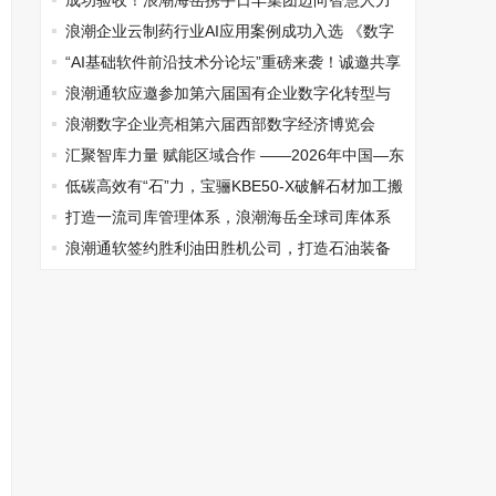
为行业带来新气象
成功验收！浪潮海岳携手日丰集团迈向智慧人力
新征程
浪潮企业云制药行业AI应用案例成功入选 《数字
原生典型案例集2024-2025》
“AI基础软件前沿技术分论坛”重磅来袭！诚邀共享
技术盛宴
浪潮通软应邀参加第六届国有企业数字化转型与
发展研讨会
浪潮数字企业亮相第六届西部数字经济博览会
汇聚智库力量 赋能区域合作 ——2026年中国—东
盟商务理事会专家座谈会在南宁举行
低碳高效有“石”力，宝骊KBE50-X破解石材加工搬
运难题
打造一流司库管理体系，浪潮海岳全球司库体系
建设专题研讨会成功举办
浪潮通软签约胜利油田胜机公司，打造石油装备
行业智能制造新标杆