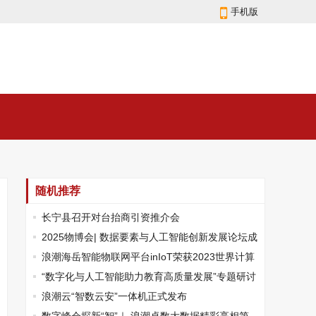
手机版
随机推荐
长宁县召开对台抬商引资推介会
2025物博会| 数据要素与人工智能创新发展论坛成
功举办，聚焦DATA+AI深度融合
浪潮海岳智能物联网平台inIoT荣获2023世界计算
大会优秀成果
“数字化与人工智能助力教育高质量发展”专题研讨
会召开
浪潮云“智数云安”一体机正式发布