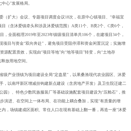
七中心”发展格局。
委（扩大）会议、专题项目调度会议18次，在原中心镇项目、“幸福宜
目（含沐爱镇牵头和涉及沐爱镇范围）A类11个、B类2个、C类6个，
全面梳理2019年至2023年镇级项目清单共106个，在建项目34个，
效实现项目与资金“双向奔赴”，避免项目受阻停滞和资金闲置沉淀；实施增
源配置质效，实现由“项目等地”向“地等项目”转变，向“土地存
态释放用地空间。
建省级产业强镇为项目建设全局“定盘星”，以果桑渔现代农业园区、沐爱
抓手，以南坪新区增减挂钩建新点建设（含房地产开发）及卫生院迁建二
公园）、特色少数民族服装厂等基础设施配套项目建设为“压舱石”，推
步演进、在空间上一体布局、在功能上耦合叠加，实现“有质量的增
之内，场镇建成区面积、常住人口在现有基础上翻一番，再造一座“沐爱