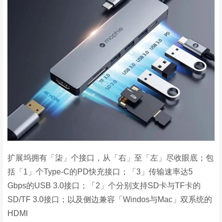
扩展坞拥有「柒」个接口，从「右」至「左」尽收眼底；包
括「
1
」个
Type-C
的
PD
快充接口；「
3
」传输速率达
5
Gbps
的
USB 3.0
接口；「
2
」个分别支持
SD
卡与
TF
卡的
SD/TF 3.0
接口；以及侧边兼容「
Windos
与
Mac
」双系统的
HDMI