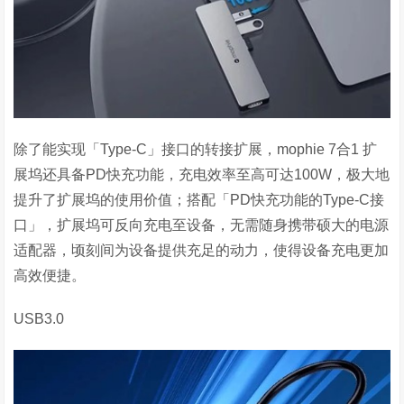
除了能实现「
Type-C
」接口的转接扩展，
mophie 7
合
1
扩
展坞还具备
PD
快充功能，充电效率至高可达
100W
，极大地
提升了扩展坞的使用价值；搭配「
PD
快充功能的
Type-C
接
口」，扩展坞可反向充电至设备，无需随身携带硕大的电源
适配器，顷刻间为设备提供充足的动力，使得设备充电更加
高效便捷。
USB3.0