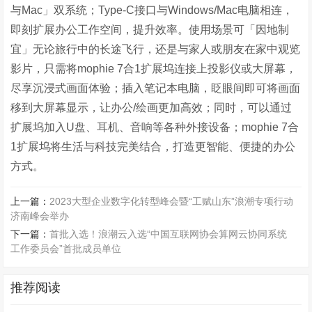
与
Mac
」双系统；
Type-C
接口与
Windows/Mac
电脑相连，
即刻扩展办公工作空间，提升效率。使用场景可「因地制
宜」无论旅行中的长途飞行，还是与家人或朋友在家中观览
影片，只需将
mophie 7
合
1
扩展坞连接上投影仪或大屏幕，
尽享沉浸式画面体验；插入笔记本电脑，眨眼间即可将画面
移到大屏幕显示，让办公
/
绘画更加高效；同时，可以通过
扩展坞加入
U
盘、耳机、音响等各种外接设备；
mophie 7
合
1
扩展坞将生活与科技完美结合，打造更智能、便捷的办公
方式。
上一篇：
2023大型企业数字化转型峰会暨“工赋山东”浪潮专项行动
济南峰会举办
下一篇：
首批入选！浪潮云入选“中国互联网协会算网云协同系统
工作委员会”首批成员单位
推荐阅读