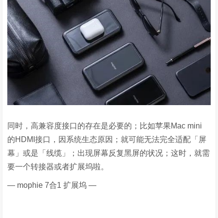
同时，高兼容度接口的存在是必要的；比如苹果
Mac mini
的
HDMI
接口，因系统生态原因；就可能无法完全适配「屏
幕」或是「线缆」；出现屏幕反复黑屏的状况；这时，就需
要一个转接器或者扩展坞啦。
—
mophie 7
合
1
扩展坞 —