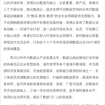
心的市场环境，浪潮云以数据为核心，从新要素、新产品、新模式
三个方面出发，推出数据云，提供支撑可信数据空间的分布式数据
基础设施服务，为“数采-数算-数用”的全生命周期提供支撑能力。基
于在拥抱数据浪潮过程中积累的实践经验，浪潮云发布了数据云业
务战略——百城千业计划，进一步迭代深化专业、生态、可信赖三
大核心优势，将通过百亿投入打造联合运营模式，依托数据云联盟
持续加大生态合作，计划在十八个月内实现浪潮数据云在100个城市
的落地覆盖。
而2022年作为数据云产业发展元年，数据云掀起驱动行业升级
的风暴也正在从智慧政务、城市管理等各个领域不断涌现。作为我
国经济发展最活跃、开放程度最高、创新能力最强的区域之一，长
三角依托浪潮数据云的支撑能力，打破跨省数据壁垒，推进跨省业
务协同，提升跨省政务服务的速度、深度、广度与温度，在数据共
享开放的基础上，三省一市在优化营商环境、提升便民服务水平、
加强社会治理方面，跑出了数据“云”上的加速度。