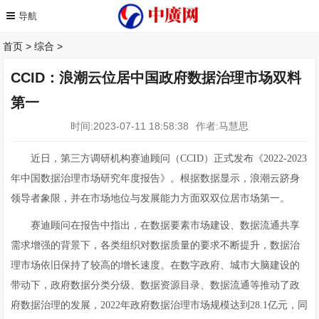
首页
>
综合
>
CCID：浪潮云位居中国政府数据治理市场双料
第一
时间:2023-07-11 18:58:38
作者:马慧思
近日，第三方调研机构赛迪顾问（CCID）正式发布《2022-2023
年中国数据治理市场研究年度报告》。根据数据显示，浪潮云跻身
领导者象限，并在市场地位与发展能力方面双双位居市场第一。
赛迪顾问在报告中指出，在数据要素市场建设、数据流通共享
需求增强的背景下，各类组织对数据质量的要求不断提升，数据治
理市场依旧保持了较高的增长速度。在数字政府、城市大脑建设的
带动下，政府数据分类分级、数据资源目录、数据流通等推动了政
府数据治理的发展，2022年政府数据治理市场规模达到28.1亿元，同