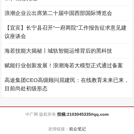
浪潮企业云出席第二十届中国西部国际博览会
【宜宾】长宁县召开“一府两院”工作报告征求意见建
议座谈会
海若技能大揭秘丨城轨智能运维背后的黑科技
赋能行业创新发展！浪潮海若大模型正式通过备案
高途集团CEO高级顾问屈建民：在线教育未来已来，
目前尚处初级形态
中广网 版权所有
投稿:2103045335#qq.com
友情链接：
前众笔记