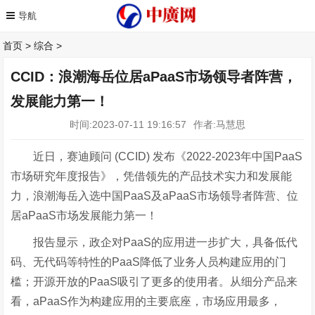
首页
>
综合
>
CCID：浪潮海岳位居aPaaS市场领导者阵营，
发展能力第一！
时间:2023-07-11 19:16:57
作者:马慧思
近日，赛迪顾问 (CCID) 发布《2022-2023年中国PaaS
市场研究年度报告》，凭借领先的产品技术实力和发展能
力，浪潮海岳入选中国PaaS及aPaaS市场领导者阵营、位
居aPaaS市场发展能力第一！
报告显示，政企对PaaS的应用进一步扩大，具备低代
码、无代码等特性的PaaS降低了业务人员构建应用的门
槛；开源开放的PaaS吸引了更多的使用者。从细分产品来
看，aPaaS作为构建应用的主要底座，市场应用最多，