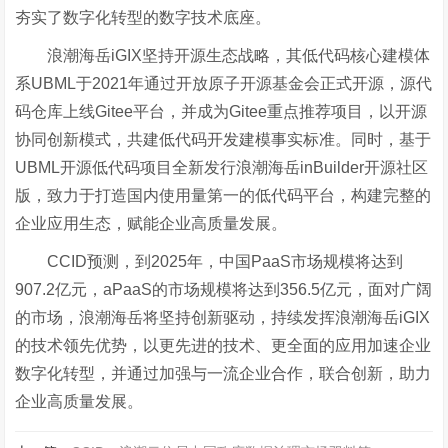
夯实了数字化转型的数字技术底座。
浪潮海岳iGIX坚持开源生态战略，其低代码核心建模体
系UBML于2021年通过开放原子开源基金会正式开源，源代
码仓库上线Gitee平台，并成为Gitee重点推荐项目，以开源
协同创新模式，共建低代码开发建模事实标准。同时，基于
UBML开源低代码项目全新发行浪潮海岳inBuilder开源社区
版，致力于打造国内使用量第一的低代码平台，构建完整的
企业应用生态，赋能企业高质量发展。
CCID预测，到2025年，中国PaaS市场规模将达到
907.2亿元，aPaaS的市场规模将达到356.5亿元，面对广阔
的市场，浪潮海岳将坚持创新驱动，持续发挥浪潮海岳iGIX
的技术领先优势，以更先进的技术、更全面的应用加速企业
数字化转型，并通过加强与一流企业合作，联合创新，助力
企业高质量发展。