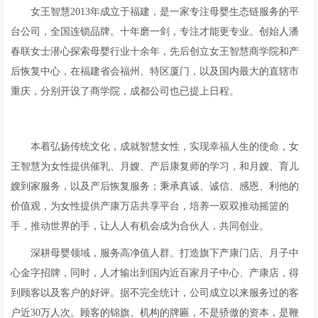
女王智慧2013年成立于福建，是一家专注母婴生态链服务的平
台公司，全国连锁品牌。十年磨一剑，专注才能更专业。创始人潘
春联女士潜心探索母婴行业十余年，先后创立女王智慧商学院和产
后恢复中心，在福建省会福州、特区厦门，以及国内最大的直辖市
重庆，分别开设了商学院，成都公司也已提上日程。
本着弘扬传统文化，成就智慧女性，实现幸福人生的使命，女
王智慧为女性提供催乳、月嫂、产后康复师的学习，和月嫂、育儿
嫂到家服务，以及产后恢复服务；秉承真诚、诚信、感恩、利他的
价值观，为女性提供产康万店共享平台，培养一双双推动摇篮的
手，推动世界的手，让人人有机会成为合伙人，共同创业。
深耕母婴领域，服务高净值人群。打造旗下产康门店、月子中
心金字招牌，同时，人才输出到国内近百家月子中心、产康店，得
到顾客以及客户的好评。据不完全统计，公司成立以来服务过的客
户近30万人次。顾客的锦旗、机构的牌匾，不是骄傲的资本，是鞭