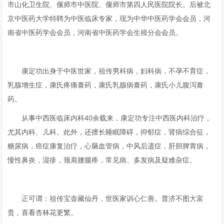
市山化卫生院、偃师市中医院、偃师市第四人民医院院长。后被北
京中医药大学特聘为中医临床专家，现为中华中医药学会会员，河
南省中医药学会会员，河南省中医药学会生殖分会会员。
康定功出身于中医世家，祖传男科病，妇科病，不孕不育症，
乳腺增生症，康氏疼痛膏药，康氏乳腺病膏药，康氏小儿腹泻膏
药。
从事中西医临床内科40余载来，康定功专注中西医内科治疗，
尤其内科、儿科。此外，还擅长睡眠障碍，抑郁症，肾病综合征，
糖尿病，癌症康复治疗，心脑血管病，中风后遗症，肝胆脾胃病，
慢性鼻炎，湿疹，颈肩腰腿疼，常见病、多发病及疑难杂症。
正可谓：祖传宝壶藏仙丹，世医家训心仁善。普济不图大富
贵，喜看杏林花更繁。