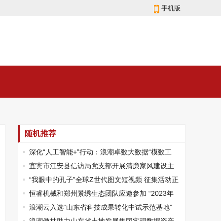
手机版
随机推荐
深化“人工智能+”行动：浪潮卓数大数据“模数工
坊”重装升级，激活数据要素新动能
宜宾市江安县信访局党支部开展清廉家风建设主
题党日活动
“我眼中的孔子”全球Z世代图文短视频 征集活动正
式启动
恒睿机械和郑州景绣生态团队应邀参加 “2023年
黄河流域生态修复技术创新论坛”
浪潮云入选“山东省科技成果转化中试示范基地”