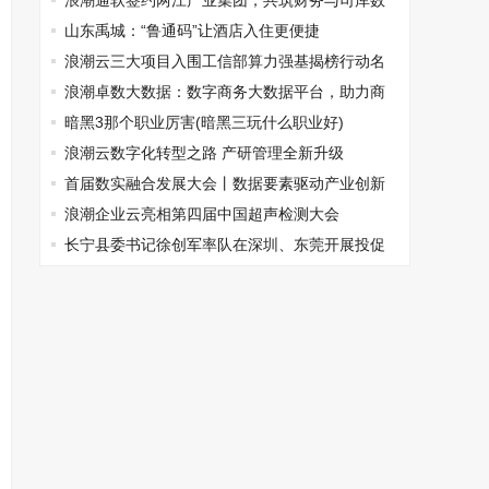
组长
浪潮通软签约两江产业集团，共筑财务与司库数
智化新篇章
山东禹城：“鲁通码”让酒店入住更便捷
浪潮云三大项目入围工信部算力强基揭榜行动名
单
浪潮卓数大数据：数字商务大数据平台，助力商
务数字化转型高质量、跨越式发展
暗黑3那个职业厉害(暗黑三玩什么职业好)
浪潮云数字化转型之路 产研管理全新升级
首届数实融合发展大会丨数据要素驱动产业创新
发展论坛成功举办
浪潮企业云亮相第四届中国超声检测大会
长宁县委书记徐创军率队在深圳、东莞开展投促
活动