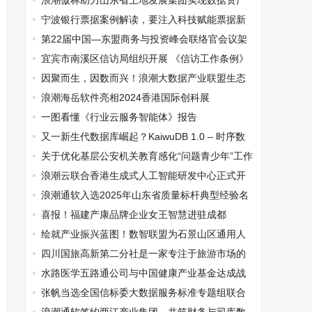
浪潮傲林助力山东省土地发展集团实现数据资产
入表
宁波银行票据案例解读，要注入科技赋能票据新
形式
第22届中国—东盟商务与投资峰会联络官会议架
起共商共办沟通桥梁
宜宾市南溪区信访局组织开展 《信访工作条例》
知识竞赛
因聚而生，因数而兴！浪潮大数据产业联盟生态
伙伴合作大会-四川站成功举办
浪潮海岳软件亮相2024香港国际创科展
一图看懂《行业云服务智能体》报告
又一新生代数据库崛起？KaiwuDB 1.0 – 时序数
据库正式发布
关于优化基层公安机关教育感化“问题青少年”工作
的路径探索
浪潮云联合香港生成式人工智能研发中心正式开
通Token出海服务
浪潮通软入选2025年山东省质量标杆典型经验名
单
喜报！福建产康品牌企业女王智慧进驻成都
绘就产业振兴蓝图！数智联盟为石景山区通用人
工智能大模型产业集聚区注入强劲动能
四川国旅高新第二分社是一家专注于旅游市场的
企业
水路医学五路通公司与中国健康产业基金达成战
略合作
张帆当选全国信标委大数据服务标准专题组联合