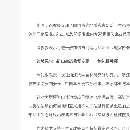
期间，徐教授参加了由河南省地质灾害防治与生态修
源厅二级巡视员冯进城及20多名业内专家和相关企业代
徐教授表示将进一步加强与河南地矿企业和地灾协会
边坡绿化与矿山生态修复专家——徐礼根教授
徐礼根教授，现任浙江大学园林研究所研究员、浙江
复技术协会副会长、中国草学会常务理事、国家林业与草
针对大型硬岩山体边坡或已喷砼（水泥锚喷）高陡边
同类型边坡如何因地制宜采用不同工法进行植被重建的边
年矿山生态环境治理成果与经验》和《裸露坡面植被恢复技术规
作为技术支持单位参建完成的杭新景高速公路、台金高