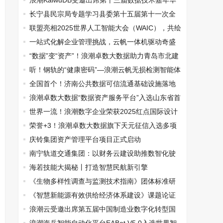
浪潮KaiwuDB受邀出席第十三届数据技术嘉年华
（DTC2024）
长宁县民宗局专题学习县委第十五届第十一次全
体 会议精神
联盟亮相2025世界人工智能大会（WAIC），共绘
AI产业发展新蓝图
一站式化解企业管理挑战，云帆一体机驱动奇盛
云全流程数智化再造
“数据”变“资产”！浪潮卓数大数据助力青岛市北建
投集团完成数据资源入表
听！钢轨的“健康密码”—浪潮云帆无损检测智能体
为交通安全保驾护航
全国首个！济南公共数据可信流通基础设施落地
浪潮卓数大数据“数据资产服务平台”入选山东省首
批优秀工业领域大模型服务平台
世界一流！浪潮数字企业荣获2025红点国际设计
大奖
荣誉+3！浪潮卓数大数据旗下天元征信入选多项
山东省2024年度大数据产业“三优两重”名单
庆铃集团资产管理平台项目正式启动
南宁轨道交通集团：以财务云建设助推数智化驶
入新“轨”道
海若技能大揭秘丨打造智慧民航新引擎
《生物多样性调查与监测技术指南》团体标准研
讨会圆满召开！
《智慧新能源有效供给经济体系建设》课题论证
会在贵州省遵义市茅台镇举行
浪潮云受邀出席第五届中国制造业数字化转型国