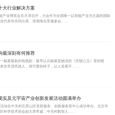
十大行业解决方案
世界智能产业博览会在天津召开，大会作为全国唯一以智能产业为主题的国际
业代表等共同出席。浪潮海岳受邀参会……
响最深刻有何推荐
一杨幂最新的电视剧：最早认识杨幂是她演的《宫锁心玉》里的晴
来非常漂亮迷人，很可爱的样子，让人羡慕不……
虚拟现实及元宇宙产业创新发展活动圆满举办
创新发展活动在中关村石景山区党群服务、创新服务双中心成功举办。北京市
区科学技术协会副主席李崴，中关村数智人……