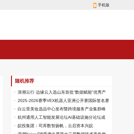
手机版
随机推荐
浪潮云行·边缘云入选山东首批“数据赋能”优秀产
品入库培育名单
2025-2026赛季VEX机器人亚洲公开赛国际签名赛
新闻发布会在京召开
白云里美妆选品中心发布暨跨境服务产业集群峰
会在广州举行
杭州通用人工智能发展论坛AI基础设施分论坛成
功召开
皖投集团：司库数智扬帆，云启资本兴皖