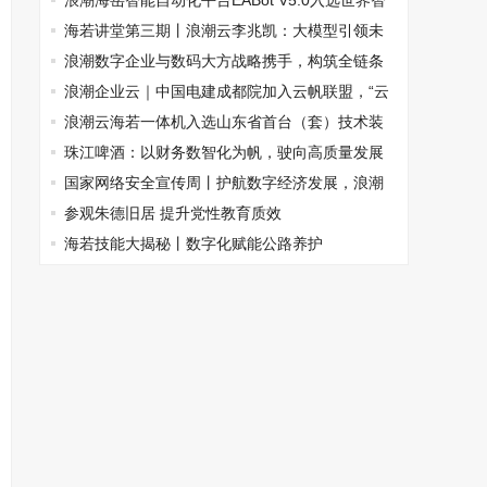
际峰会
浪潮海岳智能自动化平台EABot V5.0入选世界智
能大会前沿科技成果
海若讲堂第三期丨浪潮云李兆凯：大模型引领未
来健康新篇章
浪潮数字企业与数码大方战略携手，构筑全链条
一体化工业软件解决方案
浪潮企业云｜中国电建成都院加入云帆联盟，“云
+AI”打造水利水电新业态
浪潮云海若一体机入选山东省首台（套）技术装
备生产企业及产品名单
珠江啤酒：以财务数智化为帆，驶向高质量发展
新航程
国家网络安全宣传周丨护航数字经济发展，浪潮
云在行动
参观朱德旧居 提升党性教育质效
海若技能大揭秘丨数字化赋能公路养护