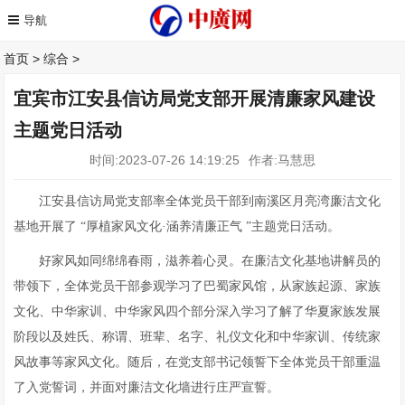
首页
>
综合
>
宜宾市江安县信访局党支部开展清廉家风建设
主题党日活动
时间:2023-07-26 14:19:25
作者:马慧思
江安县信访局党支部率全体党员干部到南溪区月亮湾廉洁文化
基地开展了 “厚植家风文化·涵养清廉正气 ”主题党日活动。
好家风如同绵绵春雨，滋养着心灵。在廉洁文化基地讲解员的
带领下，全体党员干部参观学习了巴蜀家风馆，从家族起源、家族
文化、中华家训、中华家风四个部分深入学习了解了华夏家族发展
阶段以及姓氏、称谓、班辈、名字、礼仪文化和中华家训、传统家
风故事等家风文化。随后，在党支部书记领誓下全体党员干部重温
了入党誓词，并面对廉洁文化墙进行庄严宣誓。