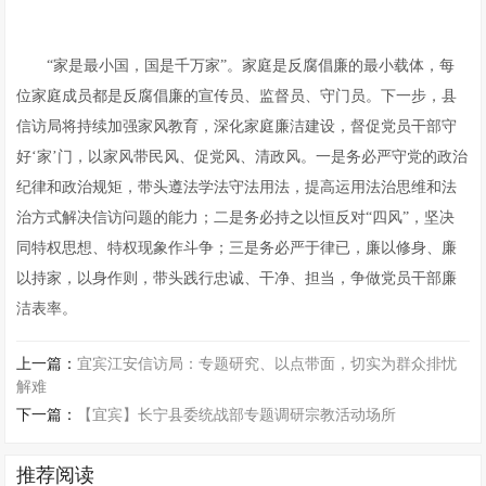
“家是最小国，国是千万家”。家庭是反腐倡廉的最小载体，每
位家庭成员都是反腐倡廉的宣传员、监督员、守门员。下一步，县
信访局将持续加强家风教育，深化家庭廉洁建设，督促党员干部守
好‘家’门，以家风带民风、促党风、清政风。一是务必严守党的政治
纪律和政治规矩，带头遵法学法守法用法，提高运用法治思维和法
治方式解决信访问题的能力；二是务必持之以恒反对“四风”，坚决
同特权思想、特权现象作斗争；三是务必严于律已，廉以修身、廉
以持家，以身作则，带头践行忠诚、干净、担当，争做党员干部廉
洁表率。
上一篇：
宜宾江安信访局：专题研究、以点带面，切实为群众排忧
解难
下一篇：
【宜宾】长宁县委统战部专题调研宗教活动场所
推荐阅读