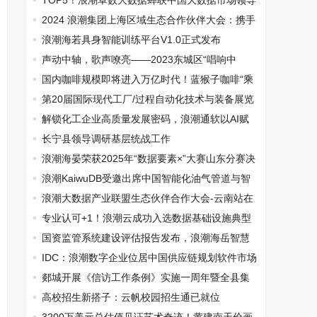
司乔迁新址
TOP5！浪潮卓数大数据蝉联中国大数据市场领导
者象限
2024 浪潮集团上海区域生态合作伙伴大会：携手
共创，开启数字新征程
浪潮海若具身智能训练平台V1.0正式发布
声动中轴，歌声嘹亮——2023东城区“唱响中
轴”群众合唱活动在中山音乐堂举行
国内咖啡规模即将进入万亿时代！蓝猴子咖啡“乘
风”发展
第20届国际现代工厂/过程自动化技术与装备展览
会于6月13日在京举行
解锁化工企业高质量发展密码，浪潮通软以AI赋
能石化行业数智化转型
长宁县领导调研基层统战工作
浪潮海晏荣获2025年“数据要素×”大赛山东分赛决
赛三等奖
浪潮KaiwuDB受邀出席中国智能化油气管道与智
慧管网技术交流大会
浪潮大数据产业联盟生态伙伴合作大会-云南站在
昆明成功举办
专业认可+1！浪潮云成功入选数据基础设施典型
案例
国资监管系统建设评估报告发布，浪潮海岳智慧
国资9家客户跻身优秀行列
IDC：浪潮数字企业位居中国供应链规划软件市场
国产厂商第一
郯城开展《信访工作条例》实施一周年暨全县集
中宣传月活动
高校招生新搭子：云帆校园招生通已就位