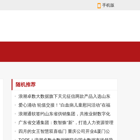
手机版
随机推荐
浪潮卓数大数据旗下天元征信两款产品入选山东
省首版次高端软件名录
爱心涌动 轮值交接！“白血病儿童慰问活动”在福
州举办
浪潮通软签约山东省供销集团，共推业财数字化
转型新跨越
广东省交通集团：数智焕“新”，打造人力资源管理
新样板
四月的女王智慧双喜临门 重庆公司开业&厦门公