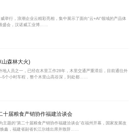
诺威举行，浪潮企业云精彩亮相，集中展示了面向“云+AI”领域的产品体
顶级盛会，汉诺威工业博……
凉山森林大火)
的外地人员之一，已经在木里工作28年，木里交通严重滞后，目前通往外
4–5个小时车程，整个木里山高谷深，到处都……
二十届粮食产销协作福建洽谈会
”为主题的“第二十届粮食产销协作福建洽谈会”在福州开幕，国家发展改
焕鑫，福建省副省长江尔雄出席并致辞……