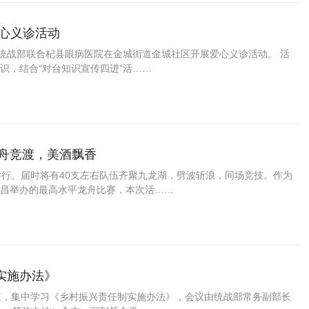
心义诊活动
委统战部联合杞县眼病医院在金城街道金城社区开展爱心义诊活动。 活
识，结合“对台知识宣传四进”活……
龙舟竞渡，美酒飘香
日举行。届时将有40支左右队伍齐聚九龙湖，劈波斩浪，同场竞技。作为
昌举办的最高水平龙舟比赛，本次活……
实施办法》
议，集中学习《乡村振兴责任制实施办法》，会议由统战部常务副部长