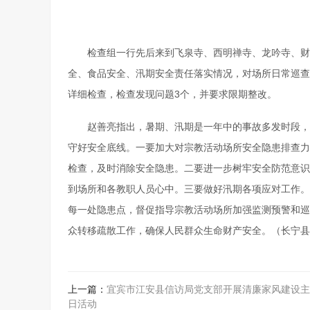
检查组一行先后来到飞泉寺、西明禅寺、龙吟寺、财
全、食品安全、汛期安全责任落实情况，对场所日常巡查
详细检查，检查发现问题3个，并要求限期整改。
赵善亮指出，暑期、汛期是一年中的事故多发时段，
守好安全底线。一要加大对宗教活动场所安全隐患排查力
检查，及时消除安全隐患。二要进一步树牢安全防范意识
到场所和各教职人员心中。三要做好汛期各项应对工作。
每一处隐患点，督促指导宗教活动场所加强监测预警和巡
众转移疏散工作，确保人民群众生命财产安全。（长宁县
上一篇：
宜宾市江安县信访局党支部开展清廉家风建设主
日活动