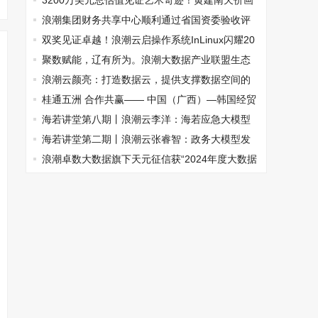
3200万美元总估值见证艺术奇迹！黄建南天价画
作引领国际艺术变革
浪潮集团财务共享中心顺利通过省国资委验收评
估
双奖见证卓越！浪潮云启操作系统InLinux闪耀20
25IT市场年会
聚数赋能，辽有所为。浪潮大数据产业联盟生态
伙伴合作大会辽宁站成功举办
浪潮云颜亮：打造数据云，提供支撑数据空间的
分布式数据基础设施服务
桂通五洲 合作共赢—— 中国（广西）—韩国经贸
合作洽谈会 在广西南宁成功举办
海若讲堂第八期丨浪潮云李洋：海若应急大模型
为行业带来新气象
海若讲堂第二期丨浪潮云张睿智：政务大模型发
展之道
浪潮卓数大数据旗下天元征信获“2024年度大数据
科学技术奖”一等奖