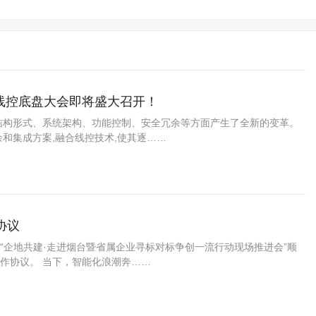
能线控底盘大会即将盛大召开！
结构形式、系统架构、功能控制、安全冗余等方面产生了全新的变革。
和集成方案,融合线控技术,使其逐……
协议
 “企地共建·走进烟台暨省属企业寻标对标争创一流行动现场推进会”顺
作协议。 当下，智能化浪潮奔……