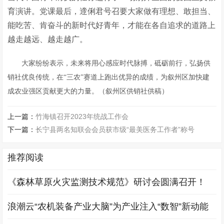
育演讲。党课最后，遆俐君号召要大家做有理想、敢担当、
能吃苦、肯奋斗的新时代好青年，才能在各自追求的道路上
越走越远、越走越广。
大家纷纷表示，未来将用心感应时代脉搏，砥砺前行，弘扬供
销社优良传统，在“三农”赛道上跑出优异的成绩，为叙州区加快建
成农业强区贡献更大的力量。（叙州区供销社供稿）
上一篇：
竹海镇召开2023年统战工作会
下一篇：
长宁县两名知联会会员获市级“最美医务工作者”称号
推荐阅读
《森林草原火灾监测技术规范》研讨会圆满召开！
浪潮云“农机装备产业大脑”为产业注入“数智”新动能