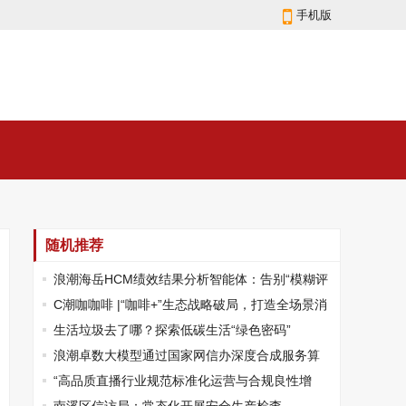
手机版
随机推荐
浪潮海岳HCM绩效结果分析智能体：告别“模糊评
估”，精准提效
C潮咖咖啡 |“咖啡+”生态战略破局，打造全场景消
费新网络
生活垃圾去了哪？探索低碳生活“绿色密码”
浪潮卓数大模型通过国家网信办深度合成服务算
法备案
“高品质直播行业规范标准化运营与合规良性增