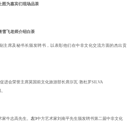
上图为嘉宾们现场品茶
唐雪飞老师介绍白茶
副主席及秘书长颁发聘书，以表彰他们在中非文化交流方面的杰出贡
进会荣誉主席莫国前文化旅游部长席尔瓦·敦杜罗SILVA
书。
术家牛志高先生。
左3
中方艺术家刘南平先生颁发聘书第二届中非文化