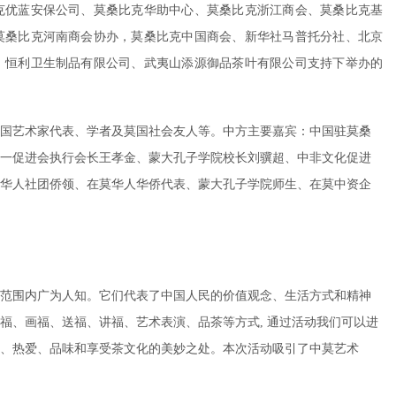
克优蓝安保公司、莫桑比克华助中心、莫桑比克浙江商会、莫桑比克基
莫桑比克河南商会协办，莫桑比克中国商会、新华社马普托分社、北京
、恒利卫生制品有限公司、武夷山添源御品茶叶有限公司支持下举办的
国艺术家代表、学者及莫国社会友人等。中方主要嘉宾：中国驻莫桑
一促进会执行会长王孝金、蒙大孔子学院校长刘骥超、中非文化促进
华人社团侨领、在莫华人华侨代表、蒙大孔子学院师生、在莫中资企
范围内广为人知。它们代表了中国人民的价值观念、生活方式和精神
福、画福、送福、讲福、艺术表演、品茶等方式, 通过活动我们可以进
、热爱、品味和享受茶文化的美妙之处。本次活动吸引了中莫艺术