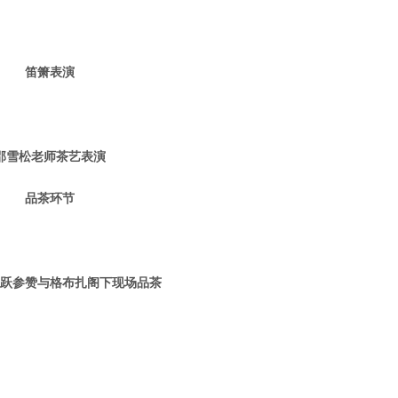
笛箫表演
邵雪松老师茶艺表演
品茶环节
跃参赞与格布扎阁下现场品茶