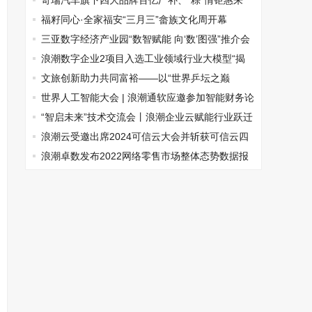
惠民 点亮全民科学探索之光
奇瑞汽车旗下四大品牌百亿厂补、“粽”情钜惠来
袭！
福籽同心·全家福安“三月三”畲族文化周开幕
三亚数字经济产业园“数智赋能 向‘数’图强”推介会
暨浙琼深度合作落地洽谈会在杭举办
浪潮数字企业2项目入选工业领域行业大模型“揭
榜挂帅”攻关项目名单
文旅创新助力共同富裕——以“世界乒坛之巅
”与“东方艺谷 ”为例 文旅产业的新时代使命
世界人工智能大会 | 浪潮通软应邀参加智能财务论
坛
“智启未来”技术交流会丨浪潮企业云赋能行业跃迁
浪潮云受邀出席2024可信云大会并斩获可信云四
项大奖
浪潮卓数发布2022网络零售市场整体态势数据报
告