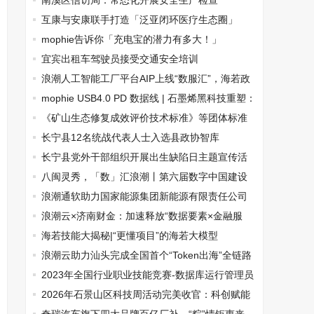
长”课题研讨会在京召开
南溪区信访局：常态化开展安全生产检查
互康与安康联手打造「泛亚闭环医疗生态圈」
mophie告诉你「充电宝的潜力有多大！」
宜宾出租车驾驶员接受交通安全培训
浪潮人工智能工厂平台AIP上线“数服汇”，海若政
务“数智万景”平台同步发布
mophie USB4.0 PD 数据线 | 石墨烯黑科技重塑：
打破传输与充电界限
《矿山生态修复成效评价技术标准》等团体标准
顺利通过专家评审
长宁县12名统战代表人士入选县政协智库
长宁县党外干部组织开展出生缺陷日主题宣传活
动
八闽灵秀，「数」汇浪潮丨第六届数字中国建设
峰会即将召开
浪潮通软助力国家能源集团新能源有限责任公司
国华投资公司开启数智化升级新篇章
浪潮云×济南财金：加速释放“数据要素×金融服
务”效应
海若技能大揭秘|“更懂项目”的海若大模型
浪潮云助力汕头完成全国首个“Token出海”全链路
闭环验证
2023年全国行业职业技能竞赛-数据库运行管理员
赛项圆满落幕
2026年石景山区科技周活动完美收官：科创赋能