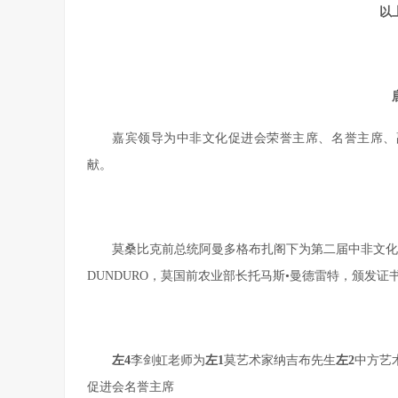
以
嘉宾领导为中非文化促进会荣誉主席、名誉主席、
献。
莫桑比克前总统阿曼多格布扎阁下为第二届中非文化促
DUNDURO，莫国前农业部长托马斯•曼德雷特，颁发证
左4
李剑虹老师为
左1
莫艺术家纳吉布先生
左2
中方艺
促进会名誉主席