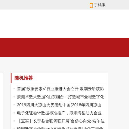
手机版
随机推荐
首届“数据要素×”行业推进大会召开 浪潮云斩获影
响力企业及多项大奖
浪潮卓数大数据X山东烟台：打造城市全域数字化
转型的“高质量样板”
2019四川大凉山火灾感动中国(2018年四川凉山
森林大火)
电子凭证会计数据标准推广，浪潮海岳助力企业
数智化、绿色化再升级！
【宜宾】长宁县台联侨联开展“台侨心向党·端午佳