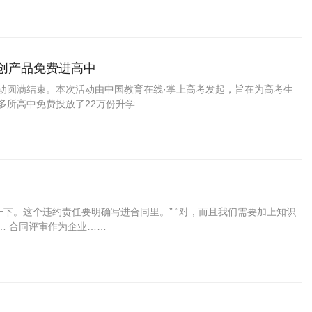
创产品免费进高中
活动圆满结束。本次活动由中国教育在线·掌上高考发起，旨在为高考生
0多所高中免费投放了22万份升学……
一下。这个违约责任要明确写进合同里。” “对，而且我们需要加上知识
…… 合同评审作为企业……