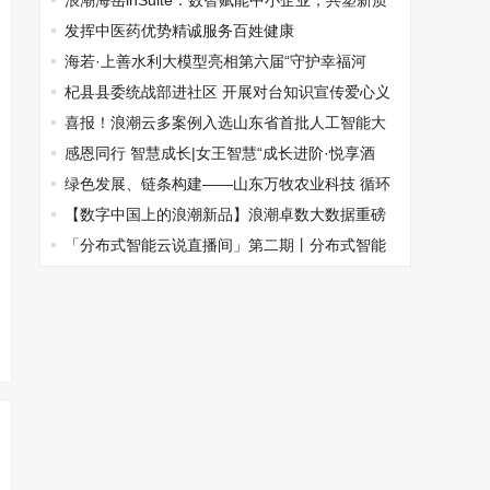
质生产力“蓄势赋能”
浪潮海岳inSuite：数智赋能中小企业，共塑新质
生产力
发挥中医药优势精诚服务百姓健康
海若·上善水利大模型亮相第六届“守护幸福河
湖”活动
杞县县委统战部进社区 开展对台知识宣传爱心义
诊活动
喜报！浪潮云多案例入选山东省首批人工智能大
模型典型应用案例
感恩同行 智慧成长|女王智慧“成长进阶·悦享酒
会”圆满落幕
绿色发展、链条构建——山东万牧农业科技 循环
产业园引领农牧循环养殖新潮流
【数字中国上的浪潮新品】浪潮卓数大数据重磅
发布两大产品
「分布式智能云说直播间」第二期丨分布式智能
云+水利：以科技守护江河安澜