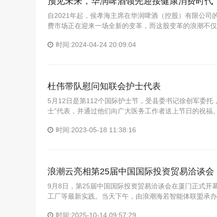
预见未来，华润啤酒领先迎接健康消费时代
自2021年起，侯孝海主席在华润啤酒（控股）有限公
费市场正在迎来一场全新的变革，而这股变革的浪潮不仅
时间:2024-04-24 20:09:04
杜伟带队慰问知联会护士代表
5月12日是第112个国际护士节，受县委书记徐创军委
士”代表，并通过他们向广大医务工作者送上节日的祝福
时间:2023-05-18 11:38:16
浪潮云亮相第25届中国国际投资贸易洽谈会
9月8日，第25届中国国际投资贸易洽谈会在厦门正式
工厂等最新实践。当天下午，由浪潮海若智能体联盟承办
时间:2025-10-14 09:57:29