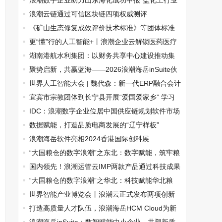
节粽飘香”活动
浪潮数字企业助力山东海化成功申报“盐化工行业
AI语料库”揭榜挂帅项目
浪潮云链通过可信区块链四项权威测评
《矿山生态修复成效评价技术标准》等团体标准
顺利通过专家评审
更“懂”行的人工智能+丨浪潮企业云解锁医药医疗
创新密码
湖南港航水利集团：以财务共享中心建设推动集
团数智化转型
聚势启新，共赢蓝海——2026浪潮海岳inSuite伙
伴大会圆满举行
世界人工智能大会 | 魏代森：新一代ERP融合会计
科技支撑财务数字化变革
宜宾市宗教团体到长宁县开展“爱国爱家乡” 学习
交流活动
IDC：浪潮数字企业位居中国供应链规划软件市场
国产厂商第一
数据赋能，打造品质电商发展的“辽宁样板”
浪潮海岳软件亮相2024香港国际创科展
“大国粮仓的数字浪潮”之东北：数字赋能，筑牢粮
食安全“压舱石”
国内领先！浪潮运管云IMP两款产品通过科技成果
评价
“大国粮仓的数字浪潮”之华北：科技赋能华北粮
仓，铸造粮食安全“数字长城”
世界智能产业博览会丨浪潮云正式发布两项创新
成果！
打造高质量人才队伍，浪潮海岳HCM Cloud为新