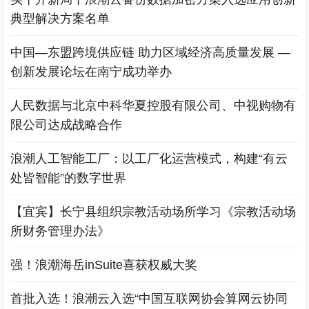
典型解决方案名单
中国—东盟跨境供应链 助力区域经济高质量发展 —
创新发展论坛在南宁成功举办
人民数据与北京中科华夏控股有限公司、中视购物有
限公司达成战略合作
浪潮人工智能工厂：以工厂化运营模式，构建“有云
处皆智能”的数字世界
【宜宾】长宁县组织宗教活动场所学习《宗教活动场
所财务管理办法》
强！浪潮海岳inSuite喜获权威大奖
首批入选！浪潮云入选“中国互联网协会算网云协同