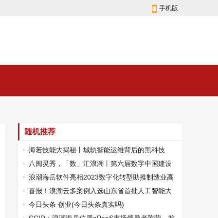
手机版
随机推荐
海若技能大揭秘丨城轨智能运维背后的黑科技
八闽灵秀，「数」汇浪潮丨第六届数字中国建设
峰会即将召开
浪潮海岳软件亮相2023数字化转型助推制造业高
质量发展大会
喜报！浪潮云多案例入选山东省首批人工智能大
模型典型应用案例
今日头条 创业(今日头条真实吗)