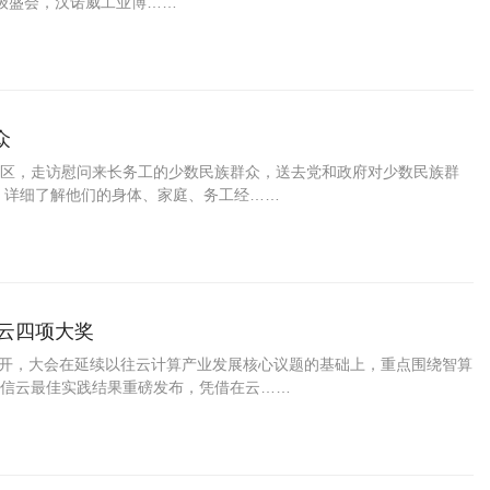
顶级盛会，汉诺威工业博……
众
区，走访慰问来长务工的少数民族群众，送去党和政府对少数民族群
，详细了解他们的身体、家庭、务工经……
信云四项大奖
大召开，大会在延续以往云计算产业发展核心议题的基础上，重点围绕智算
信云最佳实践结果重磅发布，凭借在云……