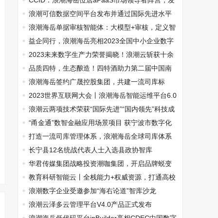
CCID：浪潮海岳位居aPaaS市场领导者阵营，发
展能力第一！
浪潮可信数据空间平台发布并通过国际先进水平
认定
浪潮海岳单据审核智能体：大模型+审核，定义智
能审核新标杆
益企同行，浪潮海岳亮相2023全国中小企业数字
化转型大会
2023未来数字生产力荣誉揭晓！浪潮云斩获十余
项大奖
品质四特，生态酿造！四特酒助力第二届中国南
昌国际健博会
浪潮海岳签约广晟控股集团，共建一流司库标
杆！
2023世界互联网大会丨浪潮海岳智能运维平台6.0
全新发布
浪潮云两项技术荣获“国际先进”“国内领先”科技成
果认定
“甬金通”数智金融应用场景项目 获宁波市数字化
改革“最强大脑”称号
打造一流司库管理体系，浪潮海岳全球司库体系
建设专题研讨会成功举办
长宁县12名统战代表人士入选县政协智库
华君传媒集团战略投资潮咖集团，开启品牌蜕变
与营销升级新篇章
教育科研智能云丨全栈能力+权威资源，打通高校
数智化最后一公里
浪潮数字企业受邀参加“海右论道”智库沙龙
浪潮云泽多云管理平台V4.0产品正式发布