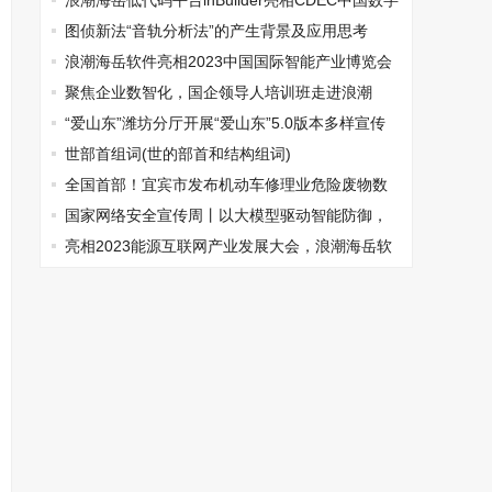
浪潮海岳低代码平台inBuilder亮相CDEC中国数字
智能生态大会首站
图侦新法“音轨分析法”的产生背景及应用思考
——以一起非正常死亡事件处置为例
浪潮海岳软件亮相2023中国国际智能产业博览会
聚焦企业数智化，国企领导人培训班走进浪潮
“爱山东”潍坊分厅开展“爱山东”5.0版本多样宣传
世部首组词(世的部首和结构组词)
全国首部！宜宾市发布机动车修理业危险废物数
字化治理标准化方案
国家网络安全宣传周丨以大模型驱动智能防御，
构筑国家网络安全屏障
亮相2023能源互联网产业发展大会，浪潮海岳软
件助力数字能源发展