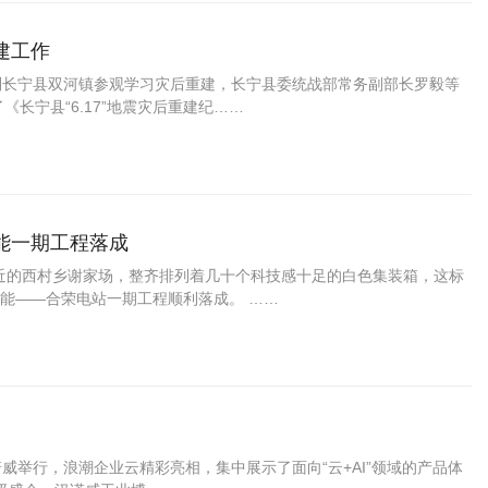
建工作
到长宁县双河镇参观学习灾后重建，长宁县委统战部常务副部长罗毅等
长宁县“6.17”地震灾后重建纪……
能一期工程落成
附近的西村乡谢家场，整齐排列着几十个科技感十足的白色集装箱，这标
能——合荣电站一期工程顺利落成。 ……
诺威举行，浪潮企业云精彩亮相，集中展示了面向“云+AI”领域的产品体