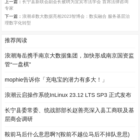
上一篇：
长宁县新联会副会长被聘为宜宾市法学会 首席法律咨询
专家
下一篇：
浪潮卓数大数据亮相2023智博会：数实融合 服务基层治
理数字化转型
推荐阅读
浪潮海岳携手南京大数据集团，加快形成南京国资监
管“一盘棋”
mophie告诉你「充电宝的潜力有多大！」
浪潮云启操作系统InLinux 23.12 LTS SP3 正式发布
长宁县委常委、统战部部长赵善亮深入县工商联及基
层商会调研
鞍前马后什么意思啊?(鞍前不越位马后不掉队意思)