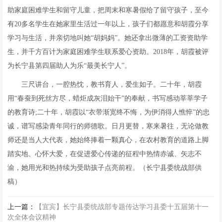
助家庭困难学生和留守儿童，把周末和寒暑假给了留守孩子，至今
有20多名学生在她家里生活过一年以上，孩子们都愿意和胡霞分享
学习与生活，并亲切地叫她“胡妈妈”。她还拿出微薄的工资资助学
生，并千方百计为家庭困难学生联系爱心资助。2018年，胡霞被评
为长宁县第四届助人为乐“最美长宁人”。
三尺讲台，一腔热忱，教书育人，爱生如子。二十年，胡霞
用“春蚕到死丝方尽，蜡炬成灰泪始干”的奉献，书写感动莘莘学子
的教育诗;二十年，胡霞以“衣带渐宽终不悔，为伊消得人憔悴”的忠
诚，谱写感染青年同行的师德歌。日月更替，寒来暑往，无论做教
师还是当人大代表，她始终捧着一颗真心，在农村教育的道路上脚
踏实地、心怀大爱，在促进爱心传递的征程中热情赤诚、矢志不
渝，她用光和热持续为受助孩子点亮前程。（长宁县委统战部供
稿）
上一篇：
【宜宾】长宁县委统战部专题传达学习县委十五届第十一
次全体会议精神