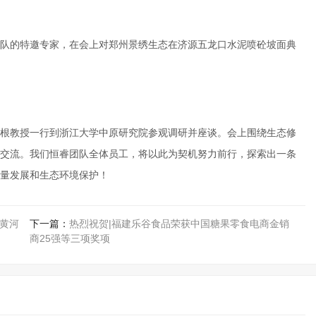
队的特邀专家，在会上对郑州景绣生态在济源五龙口水泥喷砼坡面典
根教授一行到浙江大学中原研究院参观调研并座谈。会上围绕生态修
交流。我们恒睿团队全体员工，将以此为契机努力前行，探索出一条
量发展和生态环境保护！
年黄河
下一篇：
热烈祝贺|福建乐谷食品荣获中国糖果零食电商金销
商25强等三项奖项