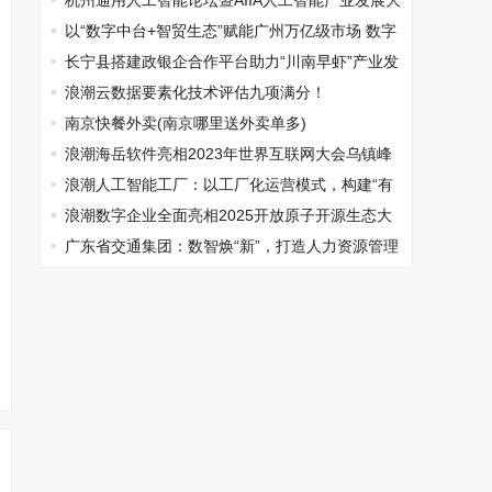
在京顺利召开
杭州通用人工智能论坛暨AIIA人工智能产业发展大
会将于5月30日启幕
以“数字中台+智贸生态”赋能广州万亿级市场 数字
化转型升级
长宁县搭建政银企合作平台助力“川南早虾”产业发
展
浪潮云数据要素化技术评估九项满分！
南京快餐外卖(南京哪里送外卖单多)
浪潮海岳软件亮相2023年世界互联网大会乌镇峰
会，发布多个硬核产品
浪潮人工智能工厂：以工厂化运营模式，构建“有
云处皆智能”的数字世界
浪潮数字企业全面亮相2025开放原子开源生态大
会
广东省交通集团：数智焕“新”，打造人力资源管理
新样板