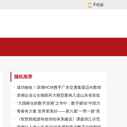
手机版
随机推荐
成功验收！浪潮HCM携手广东交通集团迈向数智
人力新征程
浪潮企业云生物医药大模型案例入选山东省首批
人工智能大模型“百景智能”典型应用场景
“大国粮仓的数字浪潮”之华中：数字驱动“中部力
量”，守住管好华中粮仓
青春有力量 世界更美好——第六届“一带一路”英
语演讲比赛系列活动成功举办
《智慧新能源有效供给体系建设》课题浙江示范