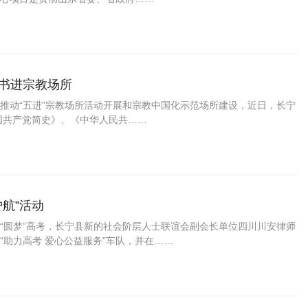
书进宗教场所
推动“五进”宗教场所活动开展和宗教中国化示范场所建设，近日，长宁
国共产党简史》、《中华人民共……
航”活动
“圆梦”高考，长宁县新的社会阶层人士联谊会副会长单位四川川安律师
助力高考 爱心公益服务”车队，并在……