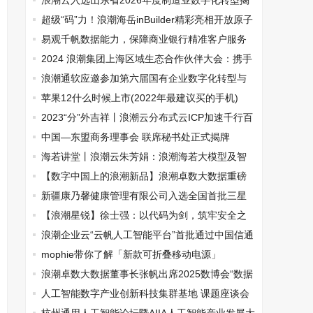
基地揭牌
浪潮云入选山东省2026年度制造业数字化转型揭
榜挂帅试点项目名单
超级“码”力！浪潮海岳inBuilder精彩亮相开放原子
1024程序员节
易观千帆数据能力，保障商业银行精准客户服务
水平提升
2024 浪潮集团上海区域生态合作伙伴大会：携手
共创，开启数字新征程
浪潮通软应邀参加第六届国有企业数字化转型与
发展研讨会
苹果12什么时候上市(2022年最建议买的手机)
2023“分”外吉祥丨浪潮云分布式云ICP加速千行百
业羽化创新
中国—东盟商务理事会 联席秘书处正式揭牌
海若讲堂丨浪潮云朱芳娟：浪潮海若大模型及智
能体
【数字中国上的浪潮新品】浪潮卓数大数据重磅
发布两大产品
新疆康乃馨健康管理有限公司入选全国首批三星
级巾帼家政服务机构
【浪潮星锐】徐士强：以代码为剑，筑牢安全之
盾
浪潮企业云“云帆人工智能平台”首批通过中国信通
院测评
mophie带你了解「新款可折叠移动电源」
浪潮卓数大数据董事长张帆出席2025数博会“数据
安全治理与发展”交流活动
人工智能数字产业创新科技集群基地 课题座谈会