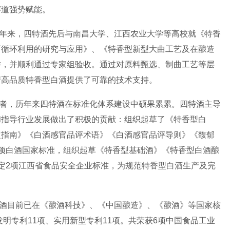
赛道强势赋能。
年来，四特酒先后与南昌大学、江西农业大学等高校就《特香
可循环利用的研究与应用》、《特香型新型大曲工艺及在酿造
作，并顺利通过专家组验收。通过对原料甄选、制曲工艺等层
产高品质特香型白酒提供了可靠的技术支持。
者，历年来四特酒在标准化体系建设中硕果累累。四特酒主导
和指导行业发展做出了积极的贡献：组织起草了《特香型白
定指南》《白酒感官品评术语》《白酒感官品评导则》《馥郁
项白酒国家标准，组织起草《特香型基础酒》《特香型白酒酿
定
2
项江西省食品安全企业标准，为规范特香型白酒生产及完
酒目前已在《酿酒科技》、《中国酿造》、《酿酒》等国家核
发明专利
11
项、实用新型专利
11
项。共荣获
6
项中国食品工业