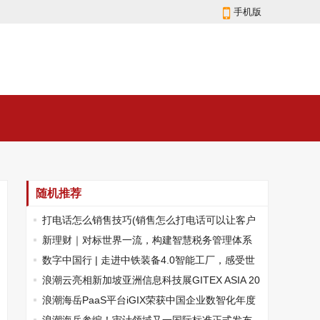
手机版
随机推荐
打电话怎么销售技巧(销售怎么打电话可以让客户
接受)
新理财｜对标世界一流，构建智慧税务管理体系
数字中国行 | 走进中铁装备4.0智能工厂，感受世
界一流智造“加速度”
浪潮云亮相新加坡亚洲信息科技展GITEX ASIA 20
25
浪潮海岳PaaS平台iGIX荣获中国企业数智化年度