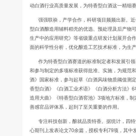
动白酒行业高质量发展，为特香型白酒这一精细
强强联袂，产学合作，科研项目频频出新。近
型白酒酿造用辅料稻壳的优选、预处理及后产物
生产中的应用研究》等省级重点研发计划展开合
面的科学性分析，优化酿造工艺技术标准，为生
作为特香型白酒赛道的标准制定者和发展引领
和参与制定的多项标准获得批准、实施，为规范
酒》国家标准，参与起草《白酒风味物质阈值测
香型白酒》《白酒工业术语》《白酒分析方法》
6
造用大曲》《特香型白酒窖池》
3
项地方标准，制
善感官品评体系，起到了至关重要的作用。
专注科技创新，酿就品质特香。据统计，四特
心期刊上发表论文
70
余篇，授权专利
79
项，其中