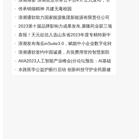
智能开发新体验
浪潮海晏“浪潮智慧水务云平台4.0”正式发布，引
领智慧水务新纪元
传承销烟精神 共建无毒校园
浪潮通软助力国家能源集团新能源有限责任公司
国华投资公司开启数智化升级新篇章
2023第十届品牌影响力成果发布,康隆药业获三项
殊荣
喜报！天元征信入选山东省2023年度专精特新中
小企业
浪潮发布海岳inSuite3.0，赋能中小企业数字化转
型
浪潮通软签约中国诚通，共筑费用管控智慧新防
线
AIIA2023人工智能产业峰会|分论坛预告：AI基础
软件前沿技术分论坛重磅来袭
水路医学公益护眼行启动 创新科技守护全民眼健
康