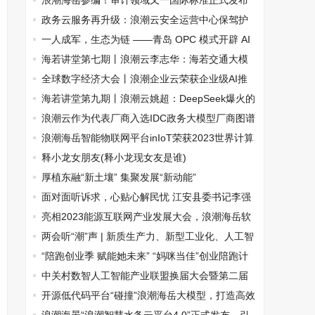
先锋产品
浪潮海岳参编！审计领域又一国际标准正式发布
政务云服务再升级：浪潮云安全运营中心保驾护
航之资产管理篇
一人成军，生态为链 ——青岛 OPC 模式开辟 AI
视听新质生产力赛道
海若讲堂第七期丨浪潮云李志华：海若交通大模
型赋能交通设施病害智能检测
全球数字经济大会丨浪潮企业云荣获企业级AI推
进计划先锋企业
海若讲堂第九期丨浪潮云姚超：DeepSeek爆火的
思考与行动
浪潮云作为代表厂商入选IDC政务大模型厂商图谱
浪潮海岳智能物联网平台inIoT荣获2023世界计算
大会优秀成果
释小龙女朋友(释小龙现女友是谁)
厚植东融“新土壤” 集聚发展“新动能”
面对面听诉求，心贴心解民忧 江安县委书记李强
到信访接待中心接访群众
亮相2023能源互联网产业发展大会，浪潮海岳软
件助力数字能源发展
两会听“潮”声 | 新质生产力、新型工业化、人工智
能+……再上热榜
“陪跑创业季 赋能她未来” “妈咪当佳”创业陪跑计
划在京启动
中关村数智人工智能产业联盟换届大会暨第二届
第一次会员大会顺利召开
开源低代码平台“碰撞”浪潮海岳大模型，打造高效