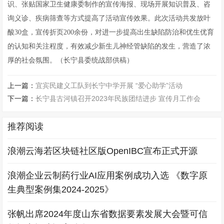
识、张贴国家卫生健康委制作的宣传海报、现场开展知识普及、咨
询义诊、疾病筛查等方式提高了活动宣传效果。此次活动共发放叶
酸30盒，宣传折页200余份，对进一步提高出生缺陷防治和优生优育
的认知和关注程度，有效减少新生儿神经管缺陷的发生，营造了浓
厚的社会氛围。（长宁县委统战部供稿）
上一篇：
宜宾民建义工队到长宁中学开展 “爱心助学”活动
下一篇：
长宁县古河镇召开2023年民族团结进步 宣传月工作会
推荐阅读
浪潮云海若区块链社区版OpenIBC宣布正式开源
浪潮企业云制药行业AI应用案例成功入选 《数字原
生典型案例集2024-2025》
张帆出席2024年度山东省数据要素发展大会暨可信